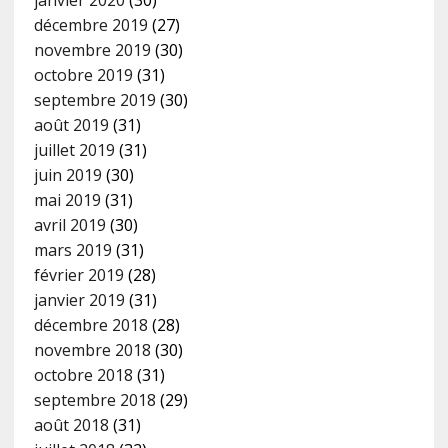
décembre 2019
(27)
novembre 2019
(30)
octobre 2019
(31)
septembre 2019
(30)
août 2019
(31)
juillet 2019
(31)
juin 2019
(30)
mai 2019
(31)
avril 2019
(30)
mars 2019
(31)
février 2019
(28)
janvier 2019
(31)
décembre 2018
(28)
novembre 2018
(30)
octobre 2018
(31)
septembre 2018
(29)
août 2018
(31)