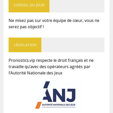
CONSEIL DU JOUR
Ne misez pas sur votre équipe de cœur, vous ne
serez pas objectif !
LÉGISLATION
Pronostics.vip respecte le droit français et ne
travaille qu’avec des opérateurs agréés par
l’Autorité Nationale des Jeux