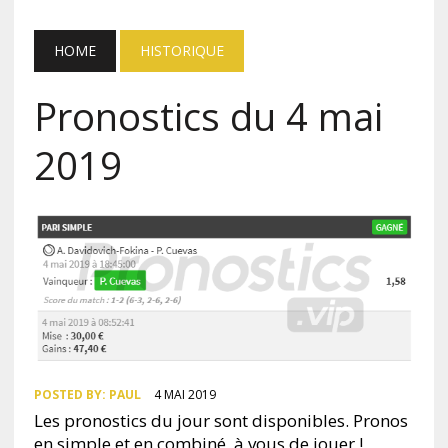
HOME
HISTORIQUE
Pronostics du 4 mai
2019
POSTED BY:
PAUL
4 MAI 2019
Les pronostics du jour sont disponibles. Pronos
en simple et en combiné, à vous de jouer !