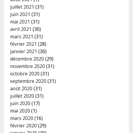
juillet 2021
(31)
juin 2021
(31)
mai 2021
(31)
avril 2021
(30)
mars 2021
(31)
février 2021
(28)
janvier 2021
(30)
décembre 2020
(29)
novembre 2020
(31)
octobre 2020
(31)
septembre 2020
(31)
août 2020
(31)
juillet 2020
(31)
juin 2020
(17)
mai 2020
(1)
mars 2020
(16)
février 2020
(29)
janvier 2020
(30)