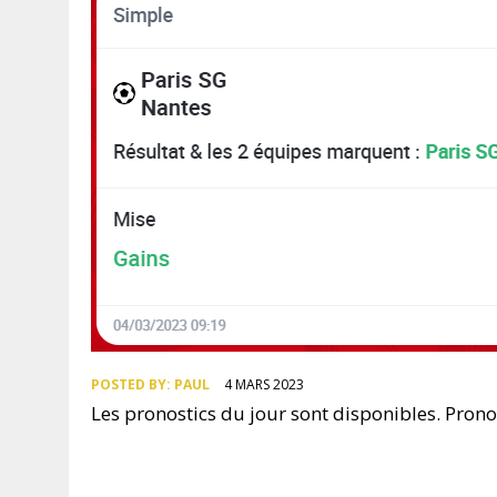
POSTED BY:
PAUL
4 MARS 2023
Les pronostics du jour sont disponibles. Prono