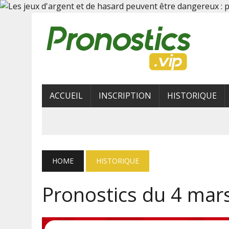
ACCUEIL
INSCRIPTION
HISTORIQUE
HOME
HISTORIQUE
Pronostics du 4 mar