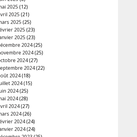
mai 2025
(12)
vril 2025
(21)
mars 2025
(25)
évrier 2025
(23)
anvier 2025
(23)
décembre 2024
(25)
novembre 2024
(25)
octobre 2024
(27)
septembre 2024
(22)
août 2024
(18)
uillet 2024
(15)
uin 2024
(25)
mai 2024
(28)
vril 2024
(27)
mars 2024
(26)
évrier 2024
(24)
anvier 2024
(24)
décembre 2023
(25)