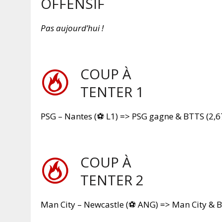
OFFENSIF
Pas aujourd’hui !
COUP À
TENTER 1
PSG – Nantes (⚽ L1) => PSG gagne & BTTS (2,6
COUP À
TENTER 2
Man City – Newcastle (⚽ ANG) => Man City & B