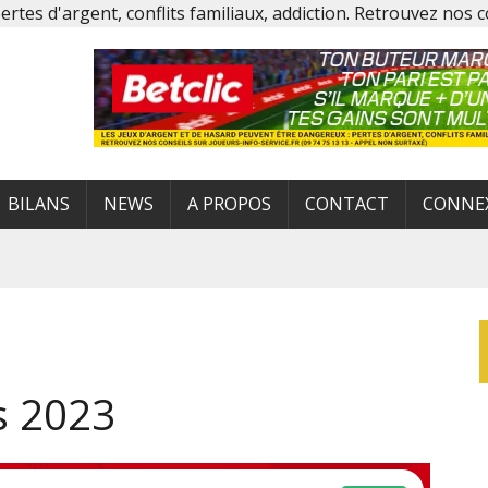
BILANS
NEWS
A PROPOS
CONTACT
CONNE
s 2023