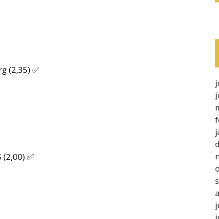
g (2,35) ✅
j
j
f
j
 (2,00) ✅
j
j