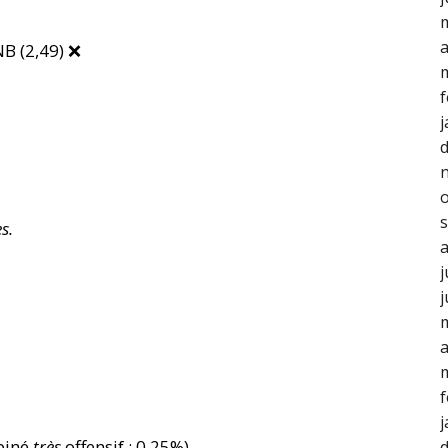
a
B (2,49) ❌
f
j
s.
j
j
a
f
j
mbiné
très
offensif : 0,25%)