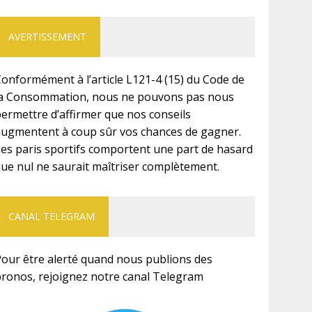
AVERTISSEMENT
onformément à l’article L121-4 (15) du Code de
la Consommation, nous ne pouvons pas nous
ermettre d’affirmer que nos conseils
augmentent à coup sûr vos chances de gagner.
Les paris sportifs comportent une part de hasard
ue nul ne saurait maîtriser complètement.
CANAL TELEGRAM
Pour être alerté quand nous publions des
pronos, rejoignez notre canal Telegram