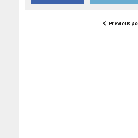
Previous po