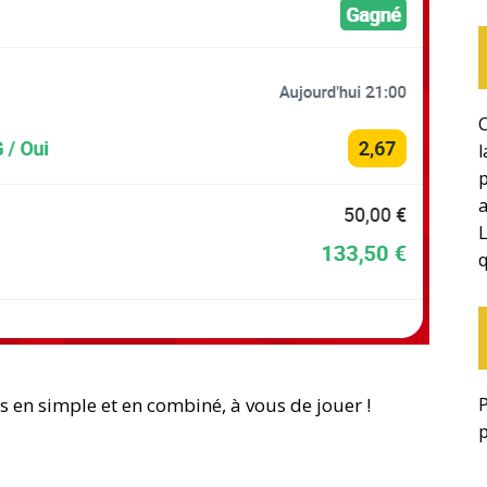
C
p
q
s en simple et en combiné, à vous de jouer !