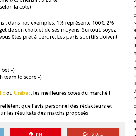
selon la cote)
nsi, dans nos exemples, 1% représente 100€, 2%
et de son choix et de ses moyens. Surtout, soyez
ous êtes prêt à perdre. Les paris sportifs doivent
j
j
a
bet »)
f
 team to score »)
j
lic
ou
Unibet
, les meilleures cotes du marché !
 reflètent que l’avis personnel des rédacteurs et
sur les résultats des matchs proposés.
j
PIN
SHARE