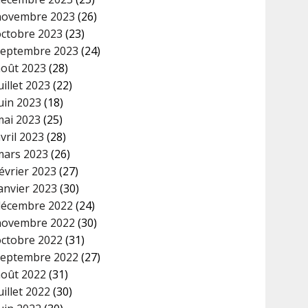
novembre 2023
(26)
octobre 2023
(23)
septembre 2023
(24)
août 2023
(28)
uillet 2023
(22)
uin 2023
(18)
mai 2023
(25)
vril 2023
(28)
mars 2023
(26)
évrier 2023
(27)
anvier 2023
(30)
décembre 2022
(24)
novembre 2022
(30)
octobre 2022
(31)
septembre 2022
(27)
août 2022
(31)
uillet 2022
(30)