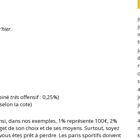
j
j
’hier.
f
j
j
mbiné
très
offensif : 0,25%)
selon la cote)
j
a
nsi, dans nos exemples, 1% représente 100€, 2%
et de son choix et de ses moyens. Surtout, soyez
ous êtes prêt à perdre. Les paris sportifs doivent
f