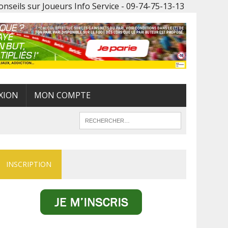
XION
MON COMPTE
INSCRIPTION