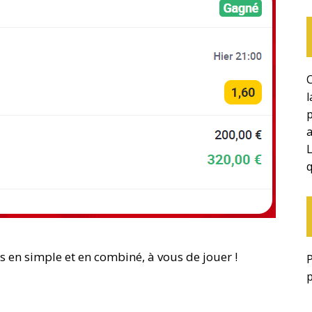
C
p
q
s en simple et en combiné, à vous de jouer !