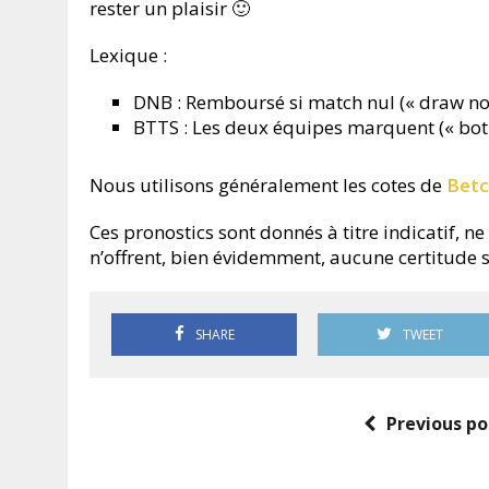
rester un plaisir 🙂
Lexique :
DNB : Remboursé si match nul (« draw no 
BTTS : Les deux équipes marquent (« both
Nous utilisons généralement les cotes de
Betc
Ces pronostics sont donnés à titre indicatif, ne
n’offrent, bien évidemment, aucune certitude 
SHARE
TWEET
Previous po