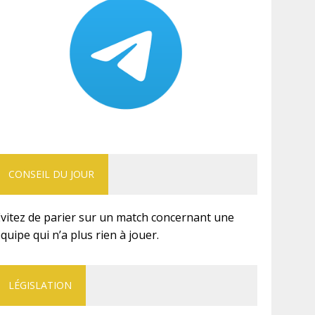
CONSEIL DU JOUR
Évitez de parier sur un match concernant une
quipe qui n’a plus rien à jouer.
LÉGISLATION