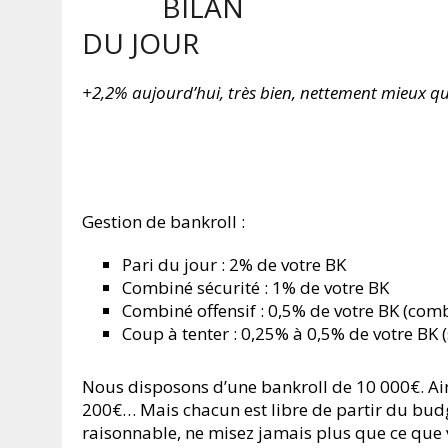
BILAN
DU JOUR
+2,2% aujourd’hui, très bien, nettement mieux qu
Gestion de bankroll :
Pari du jour : 2% de votre BK
Combiné sécurité : 1% de votre BK
Combiné offensif : 0,5% de votre BK (co
Coup à tenter : 0,25% à 0,5% de votre BK (
Nous disposons d’une bankroll de 10 000€. Ai
200€… Mais chacun est libre de partir du budg
raisonnable, ne misez jamais plus que ce que v