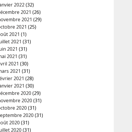
anvier 2022
(32)
décembre 2021
(26)
novembre 2021
(29)
octobre 2021
(25)
août 2021
(1)
uillet 2021
(31)
uin 2021
(31)
mai 2021
(31)
vril 2021
(30)
mars 2021
(31)
évrier 2021
(28)
anvier 2021
(30)
décembre 2020
(29)
novembre 2020
(31)
octobre 2020
(31)
septembre 2020
(31)
août 2020
(31)
uillet 2020
(31)