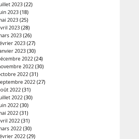
uillet 2023
(22)
uin 2023
(18)
mai 2023
(25)
vril 2023
(28)
mars 2023
(26)
évrier 2023
(27)
anvier 2023
(30)
décembre 2022
(24)
novembre 2022
(30)
octobre 2022
(31)
septembre 2022
(27)
août 2022
(31)
uillet 2022
(30)
uin 2022
(30)
mai 2022
(31)
vril 2022
(31)
mars 2022
(30)
évrier 2022
(29)