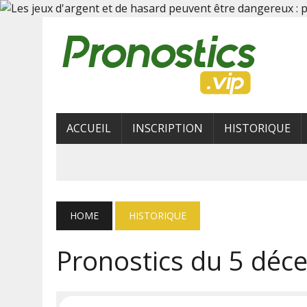
ACCUEIL
INSCRIPTION
HISTORIQUE
HOME
HISTORIQUE
Pronostics du 5 dé