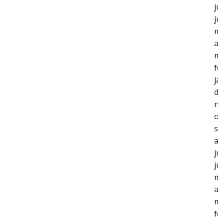
j
j
a
f
j
j
j
a
f