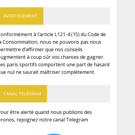
AVERTISSEMENT
onformément à l’article L121-4 (15) du Code de
la Consommation, nous ne pouvons pas nous
ermettre d’affirmer que nos conseils
augmentent à coup sûr vos chances de gagner.
Les paris sportifs comportent une part de hasard
ue nul ne saurait maîtriser complètement.
CANAL TELEGRAM
Pour être alerté quand nous publions des
pronos, rejoignez notre canal Telegram