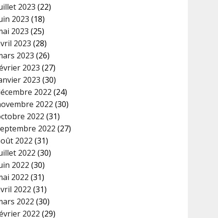
uillet 2023
(22)
uin 2023
(18)
mai 2023
(25)
vril 2023
(28)
mars 2023
(26)
évrier 2023
(27)
anvier 2023
(30)
décembre 2022
(24)
novembre 2022
(30)
octobre 2022
(31)
septembre 2022
(27)
août 2022
(31)
uillet 2022
(30)
uin 2022
(30)
mai 2022
(31)
vril 2022
(31)
mars 2022
(30)
évrier 2022
(29)