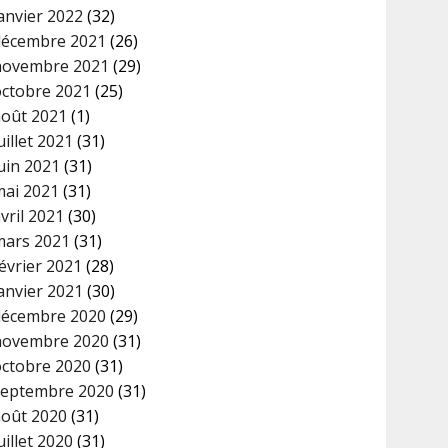
anvier 2022
(32)
décembre 2021
(26)
novembre 2021
(29)
octobre 2021
(25)
août 2021
(1)
uillet 2021
(31)
uin 2021
(31)
mai 2021
(31)
vril 2021
(30)
mars 2021
(31)
évrier 2021
(28)
anvier 2021
(30)
décembre 2020
(29)
novembre 2020
(31)
octobre 2020
(31)
septembre 2020
(31)
août 2020
(31)
uillet 2020
(31)