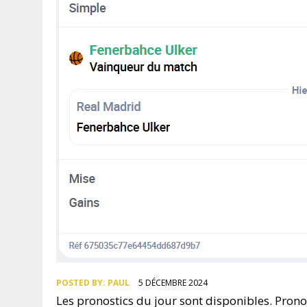
POSTED BY:
PAUL
5 DÉCEMBRE 2024
Les pronostics du jour sont disponibles. Prono