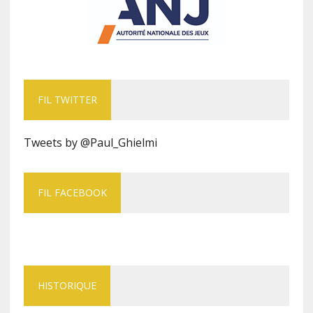
FIL TWITTER
Tweets by @Paul_Ghielmi
FIL FACEBOOK
HISTORIQUE