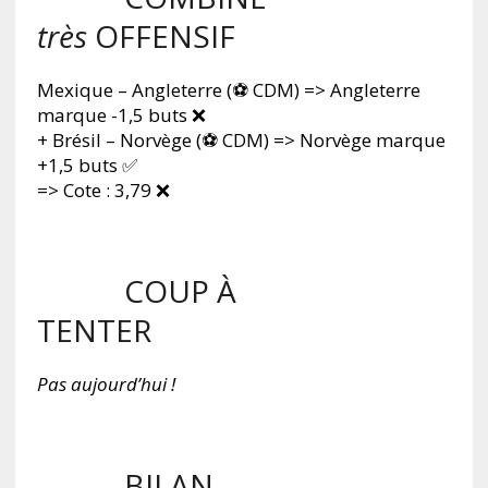
très
OFFENSIF
Mexique – Angleterre (⚽ CDM) => Angleterre
marque -1,5 buts ❌
+ Brésil – Norvège (⚽ CDM) => Norvège marque
+1,5 buts ✅
=> Cote : 3,79 ❌
COUP À
TENTER
Pas aujourd’hui !
BILAN