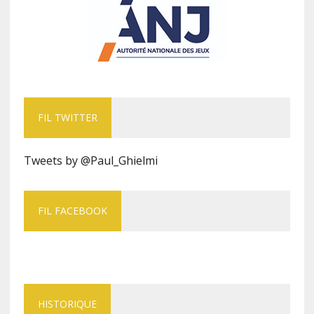
FIL TWITTER
Tweets by @Paul_Ghielmi
FIL FACEBOOK
HISTORIQUE