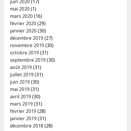
juin 2020
(17)
mai 2020
(1)
mars 2020
(16)
février 2020
(29)
janvier 2020
(30)
décembre 2019
(27)
novembre 2019
(30)
octobre 2019
(31)
septembre 2019
(30)
août 2019
(31)
juillet 2019
(31)
juin 2019
(30)
mai 2019
(31)
avril 2019
(30)
mars 2019
(31)
février 2019
(28)
janvier 2019
(31)
décembre 2018
(28)