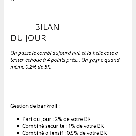
BILAN
DU JOUR
On passe le combi aujourd’hui, et la belle cote à
tenter échoue à 4 points près… On gagne quand
même 0,2% de BK.
Gestion de bankroll :
Pari du jour : 2% de votre BK
Combiné sécurité : 1% de votre BK
Combiné offensif : 0,5% de votre BK