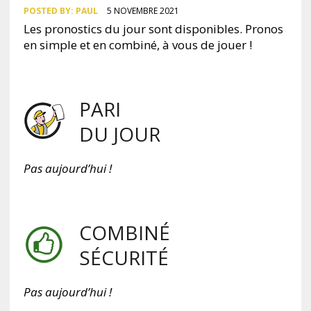
POSTED BY:
PAUL
5 NOVEMBRE 2021
Les pronostics du jour sont disponibles. Pronos
en simple et en combiné, à vous de jouer !
PARI
DU JOUR
Pas aujourd’hui !
COMBINÉ
SÉCURITÉ
Pas aujourd’hui !