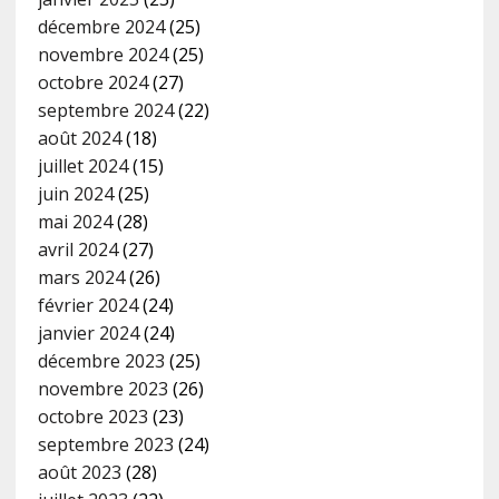
décembre 2024
(25)
novembre 2024
(25)
octobre 2024
(27)
septembre 2024
(22)
août 2024
(18)
juillet 2024
(15)
juin 2024
(25)
mai 2024
(28)
avril 2024
(27)
mars 2024
(26)
février 2024
(24)
janvier 2024
(24)
décembre 2023
(25)
novembre 2023
(26)
octobre 2023
(23)
septembre 2023
(24)
août 2023
(28)