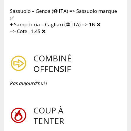
Sassuolo – Genoa (⚽ ITA) => Sassuolo marque
✅
+ Sampdoria – Cagliari (⚽ ITA) => 1N ❌
=> Cote : 1,45 ❌
COMBINÉ
OFFENSIF
Pas aujourd’hui !
COUP À
TENTER