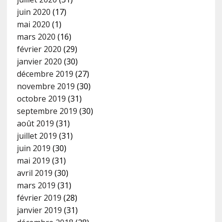
juin 2020
(17)
mai 2020
(1)
mars 2020
(16)
février 2020
(29)
janvier 2020
(30)
décembre 2019
(27)
novembre 2019
(30)
octobre 2019
(31)
septembre 2019
(30)
août 2019
(31)
juillet 2019
(31)
juin 2019
(30)
mai 2019
(31)
avril 2019
(30)
mars 2019
(31)
février 2019
(28)
janvier 2019
(31)