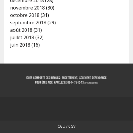
décembre 2018
(28)
novembre 2018
(30)
octobre 2018
(31)
septembre 2018
(29)
août 2018
(31)
juillet 2018
(32)
juin 2018
(16)
CGU / CGV