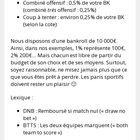
Combiné offensif : 0,5% de votre BK
(combiné
très
offensif : 0,25%)
Coup à tenter : environ 0,25% de votre BK
(selon la cote)
Nous disposons d’une bankroll de 10 000€.
Ainsi, dans nos exemples, 1% représente 100€,
2% 200€… Mais chacun est libre de partir du
budget de son choix et de ses moyens. Surtout,
soyez raisonnable, ne misez jamais plus que ce
que vous êtes prêt à perdre. Les paris sportifs
doivent rester un plaisir 🙂
Lexique :
DNB : Remboursé si match nul (« draw no
bet »)
BTTS : Les deux équipes marquent (« both
team to score »)