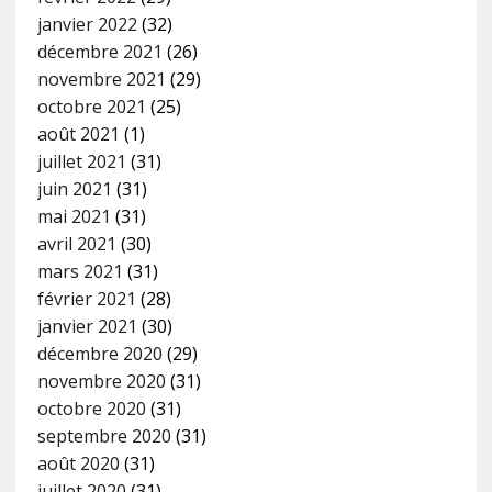
janvier 2022
(32)
décembre 2021
(26)
novembre 2021
(29)
octobre 2021
(25)
août 2021
(1)
juillet 2021
(31)
juin 2021
(31)
mai 2021
(31)
avril 2021
(30)
mars 2021
(31)
février 2021
(28)
janvier 2021
(30)
décembre 2020
(29)
novembre 2020
(31)
octobre 2020
(31)
septembre 2020
(31)
août 2020
(31)
juillet 2020
(31)