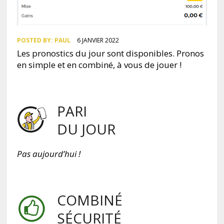
POSTED BY:
PAUL
6 JANVIER 2022
Les pronostics du jour sont disponibles. Pronos
en simple et en combiné, à vous de jouer !
PARI
DU JOUR
Pas aujourd’hui !
COMBINÉ
SÉCURITÉ