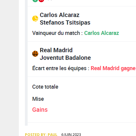
POSTED BY:
PAUL
6 JUIN 2023