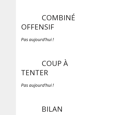
COMBINÉ
OFFENSIF
Pas aujourd’hui !
COUP À
TENTER
Pas aujourd’hui !
BILAN