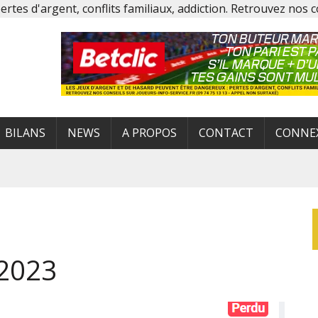
BILANS
NEWS
A PROPOS
CONTACT
CONNE
 2023