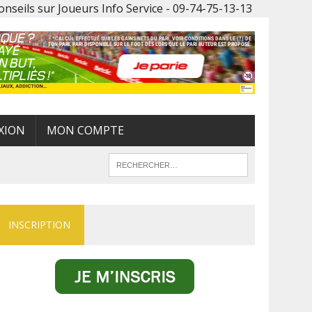
XION
MON COMPTE
INSCRIPTION