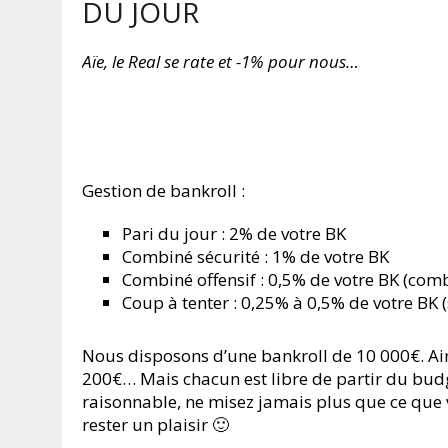
DU JOUR
Aïe, le Real se rate et -1% pour nous…
Gestion de bankroll :
Pari du jour : 2% de votre BK
Combiné sécurité : 1% de votre BK
Combiné offensif : 0,5% de votre BK (co
Coup à tenter : 0,25% à 0,5% de votre BK (
Nous disposons d’une bankroll de 10 000€. Ai
200€… Mais chacun est libre de partir du budg
raisonnable, ne misez jamais plus que ce que v
rester un plaisir 🙂