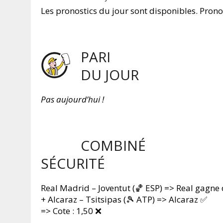
Les pronostics du jour sont disponibles. Prono
PARI
DU JOUR
Pas aujourd’hui !
COMBINÉ
SÉCURITÉ
Real Madrid – Joventut (🏀 ESP) => Real gagne 
+ Alcaraz – Tsitsipas (🎾 ATP) => Alcaraz ✅
=> Cote : 1,50 ❌