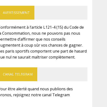
AVERTISSEMENT
onformément à l’article L121-4 (15) du Code de
la Consommation, nous ne pouvons pas nous
ermettre d’affirmer que nos conseils
augmentent à coup sûr vos chances de gagner.
Les paris sportifs comportent une part de hasard
ue nul ne saurait maîtriser complètement.
CANAL TELEGRAM
Pour être alerté quand nous publions des
pronos, rejoignez notre canal Telegram