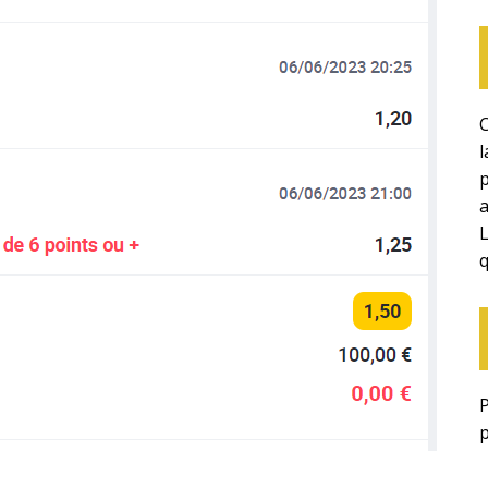
C
p
q