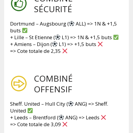
SÉCURITÉ
Dortmund – Augsbourg (
ALL) => 1N & +1,5
buts
+ Lille – St Etienne (
L1) => 1N & +1,5 buts
+ Amiens – Dijon (
L1) => +1,5 buts
=> Cote totale de 2,35
COMBINÉ
OFFENSIF
Sheff. United – Hull City (
ANG) => Sheff.
United
+ Leeds – Brentford (
ANG) => Leeds
=> Cote totale de 3,09