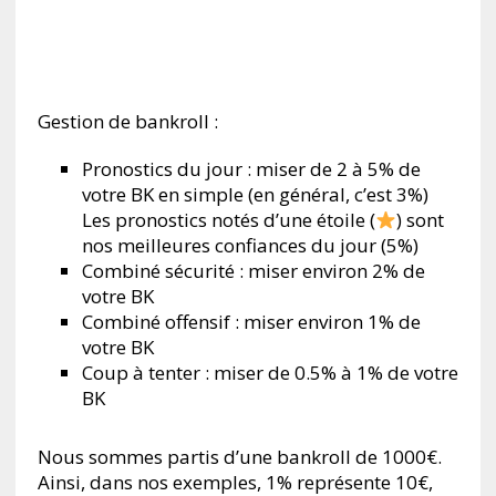
Gestion de bankroll :
Pronostics du jour : miser de 2 à 5% de
votre BK en simple (en général, c’est 3%)
Les pronostics notés d’une étoile (
) sont
nos meilleures confiances du jour (5%)
Combiné sécurité : miser environ 2% de
votre BK
Combiné offensif : miser environ 1% de
votre BK
Coup à tenter : miser de 0.5% à 1% de votre
BK
Nous sommes partis d’une bankroll de 1000€.
Ainsi, dans nos exemples, 1% représente 10€,