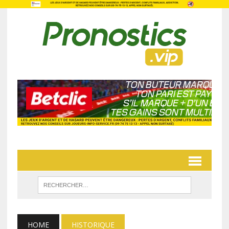
HOME
HISTORIQUE