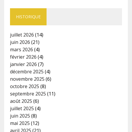
HISTORIQUE
juillet 2026
(14)
juin 2026
(21)
mars 2026
(4)
février 2026
(4)
janvier 2026
(7)
décembre 2025
(4)
novembre 2025
(6)
octobre 2025
(8)
septembre 2025
(11)
août 2025
(6)
juillet 2025
(4)
juin 2025
(8)
mai 2025
(12)
avril 2025
(21)