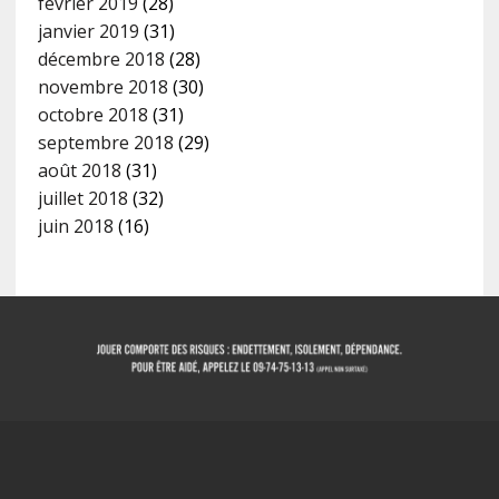
février 2019
(28)
janvier 2019
(31)
décembre 2018
(28)
novembre 2018
(30)
octobre 2018
(31)
septembre 2018
(29)
août 2018
(31)
juillet 2018
(32)
juin 2018
(16)