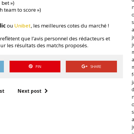
bet »)
 team to score »)
lic
ou
Unibet
, les meilleures cotes du marché !
j
 reflètent que l’avis personnel des rédacteurs et
j
sur les résultats des matchs proposés.
a
PIN
SHARE
f
j
st
Next post
j