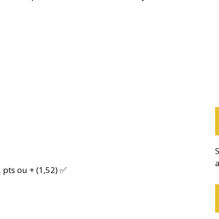
 pts ou + (1,52) ✅