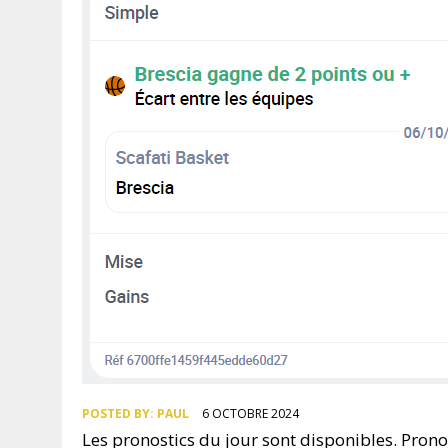
POSTED BY:
PAUL
6 OCTOBRE 2024
Les pronostics du jour sont disponibles. Prono