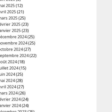
mai 2025
(12)
vril 2025
(21)
mars 2025
(25)
évrier 2025
(23)
anvier 2025
(23)
décembre 2024
(25)
novembre 2024
(25)
octobre 2024
(27)
septembre 2024
(22)
août 2024
(18)
uillet 2024
(15)
uin 2024
(25)
mai 2024
(28)
vril 2024
(27)
mars 2024
(26)
évrier 2024
(24)
anvier 2024
(24)
décembre 2023
(25)