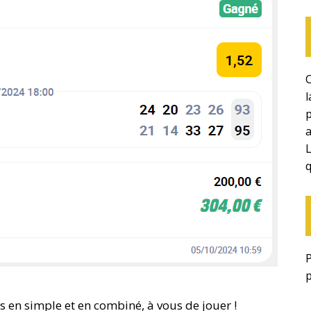
C
p
q
s en simple et en combiné, à vous de jouer !