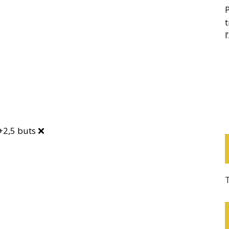
P
t
l
+2,5 buts ❌