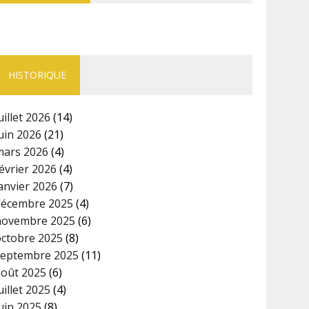
HISTORIQUE
uillet 2026
(14)
uin 2026
(21)
mars 2026
(4)
évrier 2026
(4)
anvier 2026
(7)
décembre 2025
(4)
novembre 2025
(6)
octobre 2025
(8)
septembre 2025
(11)
août 2025
(6)
uillet 2025
(4)
uin 2025
(8)