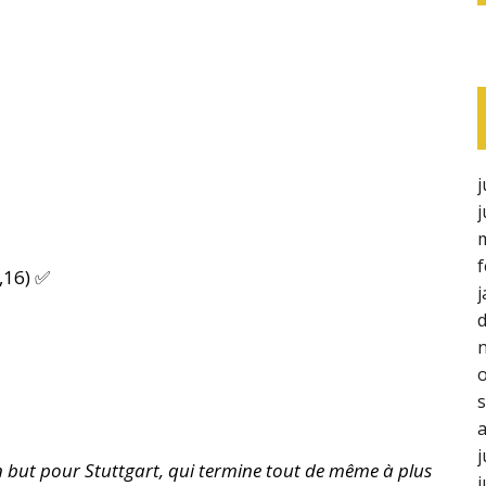
j
j
f
,16) ✅
j
j
un but pour Stuttgart, qui termine tout de même à plus
j