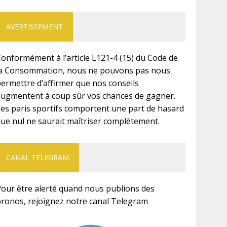
AVERTISSEMENT
onformément à l’article L121-4 (15) du Code de
la Consommation, nous ne pouvons pas nous
ermettre d’affirmer que nos conseils
augmentent à coup sûr vos chances de gagner.
Les paris sportifs comportent une part de hasard
ue nul ne saurait maîtriser complètement.
CANAL TELEGRAM
Pour être alerté quand nous publions des
pronos, rejoignez notre canal Telegram