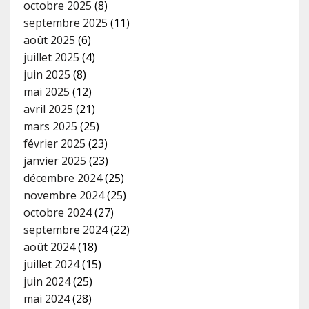
octobre 2025
(8)
septembre 2025
(11)
août 2025
(6)
juillet 2025
(4)
juin 2025
(8)
mai 2025
(12)
avril 2025
(21)
mars 2025
(25)
février 2025
(23)
janvier 2025
(23)
décembre 2024
(25)
novembre 2024
(25)
octobre 2024
(27)
septembre 2024
(22)
août 2024
(18)
juillet 2024
(15)
juin 2024
(25)
mai 2024
(28)