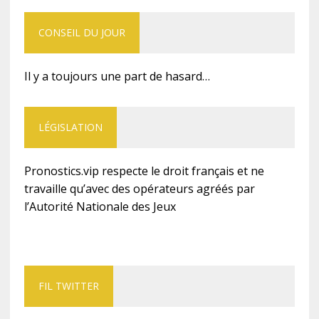
CONSEIL DU JOUR
Il y a toujours une part de hasard…
LÉGISLATION
Pronostics.vip respecte le droit français et ne
travaille qu’avec des opérateurs agréés par
l’Autorité Nationale des Jeux
FIL TWITTER