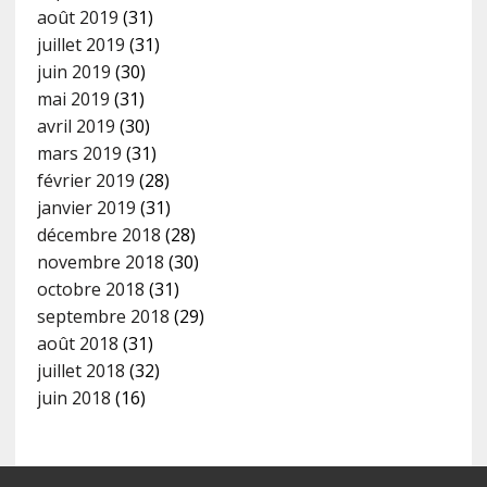
août 2019
(31)
juillet 2019
(31)
juin 2019
(30)
mai 2019
(31)
avril 2019
(30)
mars 2019
(31)
février 2019
(28)
janvier 2019
(31)
décembre 2018
(28)
novembre 2018
(30)
octobre 2018
(31)
septembre 2018
(29)
août 2018
(31)
juillet 2018
(32)
juin 2018
(16)