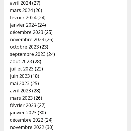
avril 2024
(27)
mars 2024
(26)
février 2024
(24)
janvier 2024
(24)
décembre 2023
(25)
novembre 2023
(26)
octobre 2023
(23)
septembre 2023
(24)
août 2023
(28)
juillet 2023
(22)
juin 2023
(18)
mai 2023
(25)
avril 2023
(28)
mars 2023
(26)
février 2023
(27)
janvier 2023
(30)
décembre 2022
(24)
novembre 2022
(30)