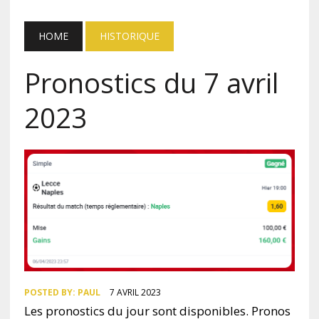
HOME
HISTORIQUE
Pronostics du 7 avril
2023
POSTED BY:
PAUL
7 AVRIL 2023
Les pronostics du jour sont disponibles. Pronos