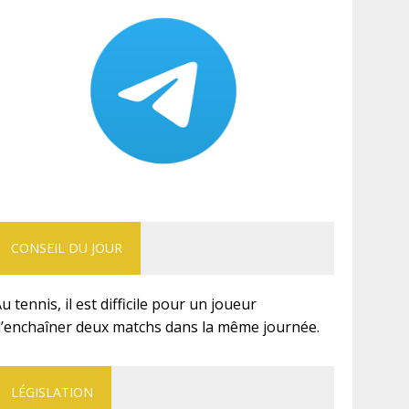
CONSEIL DU JOUR
u tennis, il est difficile pour un joueur
d’enchaîner deux matchs dans la même journée.
LÉGISLATION