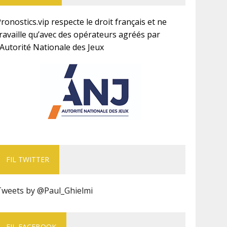
ronostics.vip respecte le droit français et ne
ravaille qu’avec des opérateurs agréés par
’Autorité Nationale des Jeux
FIL TWITTER
Tweets by @Paul_Ghielmi
FIL FACEBOOK