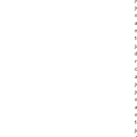
j
a
f
j
j
j
a
f
j