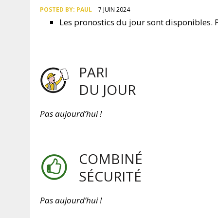
POSTED BY:
PAUL
7 JUIN 2024
Les pronostics du jour sont disponibles. 
PARI
DU JOUR
Pas aujourd’hui !
COMBINÉ
SÉCURITÉ
Pas aujourd’hui !