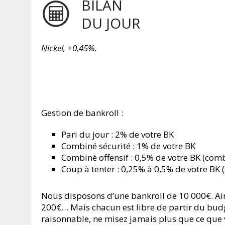
BILAN
DU JOUR
Nickel, +0,45%.
Gestion de bankroll :
Pari du jour : 2% de votre BK
Combiné sécurité : 1% de votre BK
Combiné offensif : 0,5% de votre BK (co
Coup à tenter : 0,25% à 0,5% de votre BK (
Nous disposons d’une bankroll de 10 000€. Ai
200€… Mais chacun est libre de partir du budg
raisonnable, ne misez jamais plus que ce que v