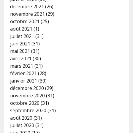
décembre 2021
(26)
novembre 2021
(29)
octobre 2021
(25)
août 2021
(1)
juillet 2021
(31)
juin 2021
(31)
mai 2021
(31)
avril 2021
(30)
mars 2021
(31)
février 2021
(28)
janvier 2021
(30)
décembre 2020
(29)
novembre 2020
(31)
octobre 2020
(31)
septembre 2020
(31)
août 2020
(31)
juillet 2020
(31)
juin 2020
(17)