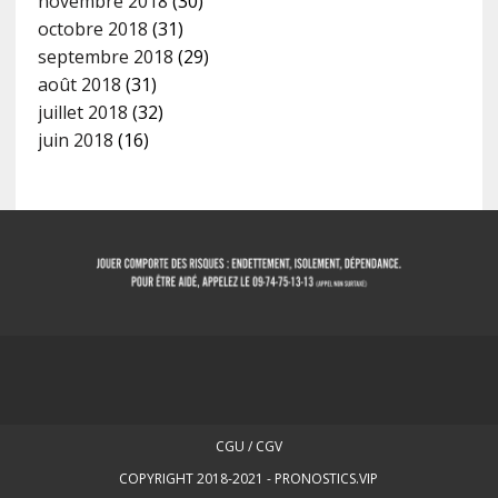
novembre 2018
(30)
octobre 2018
(31)
septembre 2018
(29)
août 2018
(31)
juillet 2018
(32)
juin 2018
(16)
CGU / CGV
COPYRIGHT 2018-2021 - PRONOSTICS.VIP