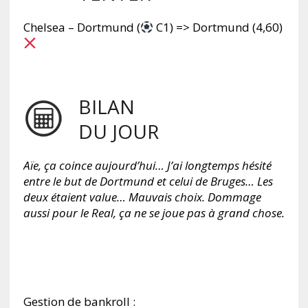
Chelsea – Dortmund (
C1) => Dortmund (4,60)
BILAN
DU JOUR
Aïe, ça coince aujourd’hui… J’ai longtemps hésité
entre le but de Dortmund et celui de Bruges… Les
deux étaient value… Mauvais choix. Dommage
aussi pour le Real, ça ne se joue pas à grand chose.
Gestion de bankroll :