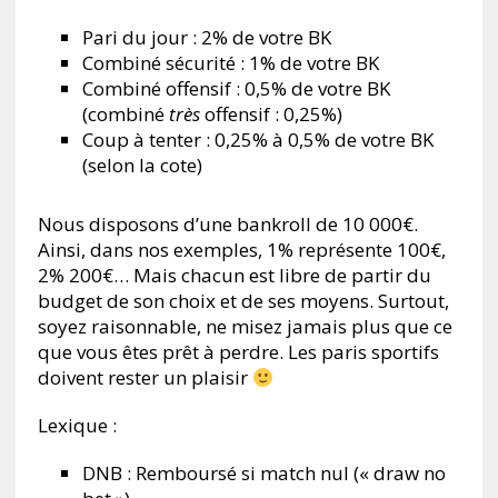
Pari du jour : 2% de votre BK
Combiné sécurité : 1% de votre BK
Combiné offensif : 0,5% de votre BK
(combiné
très
offensif : 0,25%)
Coup à tenter : 0,25% à 0,5% de votre BK
(selon la cote)
Nous disposons d’une bankroll de 10 000€.
Ainsi, dans nos exemples, 1% représente 100€,
2% 200€… Mais chacun est libre de partir du
budget de son choix et de ses moyens. Surtout,
soyez raisonnable, ne misez jamais plus que ce
que vous êtes prêt à perdre. Les paris sportifs
doivent rester un plaisir
Lexique :
DNB : Remboursé si match nul (« draw no