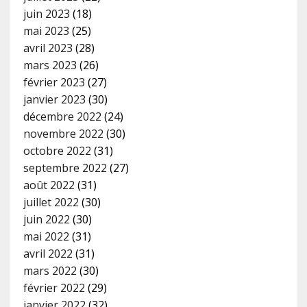
juin 2023
(18)
mai 2023
(25)
avril 2023
(28)
mars 2023
(26)
février 2023
(27)
janvier 2023
(30)
décembre 2022
(24)
novembre 2022
(30)
octobre 2022
(31)
septembre 2022
(27)
août 2022
(31)
juillet 2022
(30)
juin 2022
(30)
mai 2022
(31)
avril 2022
(31)
mars 2022
(30)
février 2022
(29)
janvier 2022
(32)