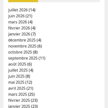
juillet 2026
(14)
juin 2026
(21)
mars 2026
(4)
février 2026
(4)
janvier 2026
(7)
décembre 2025
(4)
novembre 2025
(6)
octobre 2025
(8)
septembre 2025
(11)
août 2025
(6)
juillet 2025
(4)
juin 2025
(8)
mai 2025
(12)
avril 2025
(21)
mars 2025
(25)
février 2025
(23)
janvier 2025
(23)