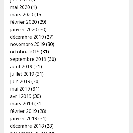
mai 2020
(1)
mars 2020
(16)
février 2020
(29)
janvier 2020
(30)
décembre 2019
(27)
novembre 2019
(30)
octobre 2019
(31)
septembre 2019
(30)
août 2019
(31)
juillet 2019
(31)
juin 2019
(30)
mai 2019
(31)
avril 2019
(30)
mars 2019
(31)
février 2019
(28)
janvier 2019
(31)
décembre 2018
(28)