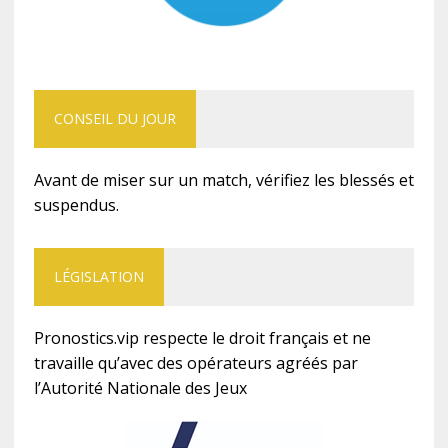
CONSEIL DU JOUR
Avant de miser sur un match, vérifiez les blessés et
suspendus.
LÉGISLATION
Pronostics.vip respecte le droit français et ne
travaille qu’avec des opérateurs agréés par
l’Autorité Nationale des Jeux