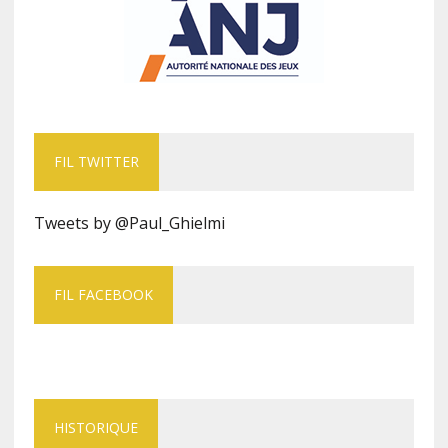
FIL TWITTER
Tweets by @Paul_Ghielmi
FIL FACEBOOK
HISTORIQUE