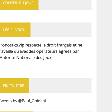
CONSEIL DU JOUR
LÉGISLATION
ronostics.vip respecte le droit français et ne
ravaille qu’avec des opérateurs agréés par
’Autorité Nationale des Jeux
FIL TWITTER
Tweets by @Paul_Ghielmi