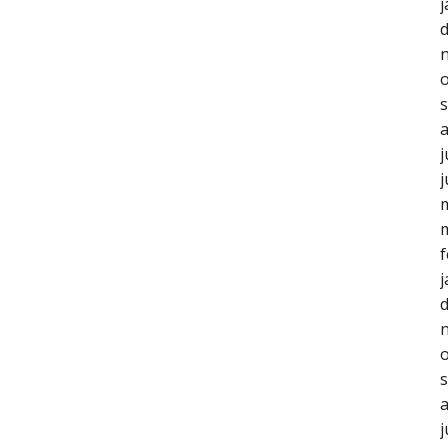
j
j
j
f
j
j