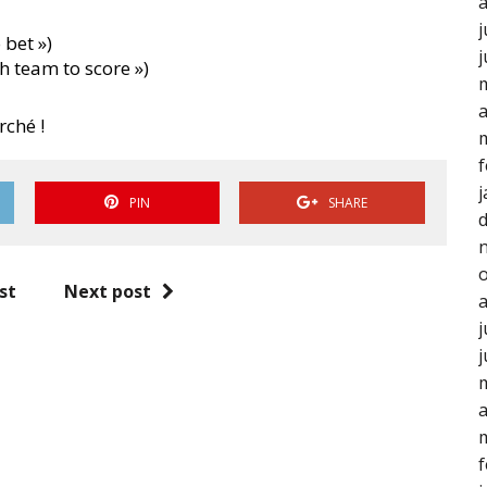
j
bet »)
j
 team to score »)
a
rché !
f
j
PIN
SHARE
st
Next post
j
j
a
f