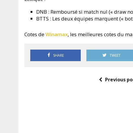
DNB : Remboursé si match nul (« draw no 
BTTS : Les deux équipes marquent (« both
Cotes de
Winamax
, les meilleures cotes du ma
SHARE
TWEET
Previous po