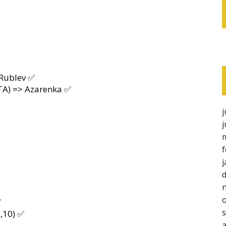
 Rublev ✅
TA) => Azarenka ✅
j
j
f
j
✅
,10) ✅