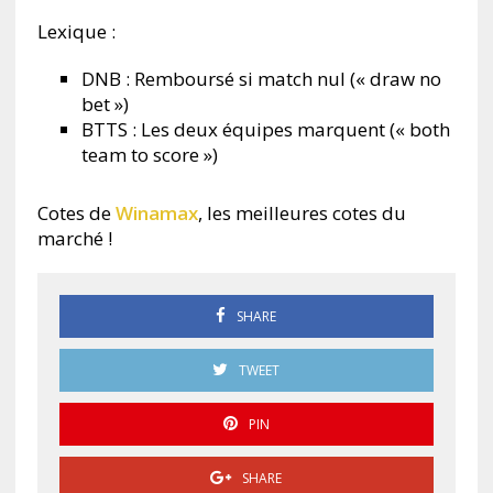
Lexique :
DNB : Remboursé si match nul (« draw no
bet »)
BTTS : Les deux équipes marquent (« both
team to score »)
Cotes de
Winamax
, les meilleures cotes du
marché !
SHARE
TWEET
PIN
SHARE