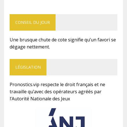
CONSEIL DU JOUR
Une brusque chute de cote signifie qu’un favori se
dégage nettement.
LÉGISLATION
Pronostics.vip respecte le droit français et ne
travaille qu’avec des opérateurs agréés par
l’Autorité Nationale des Jeux