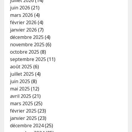
juillet 2026
(14)
juin 2026
(21)
mars 2026
(4)
février 2026
(4)
janvier 2026
(7)
décembre 2025
(4)
novembre 2025
(6)
octobre 2025
(8)
septembre 2025
(11)
août 2025
(6)
juillet 2025
(4)
juin 2025
(8)
mai 2025
(12)
avril 2025
(21)
mars 2025
(25)
février 2025
(23)
janvier 2025
(23)
décembre 2024
(25)