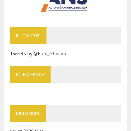
FIL TWITTER
Tweets by @Paul_Ghielmi
FIL FACEBOOK
HISTORIQUE