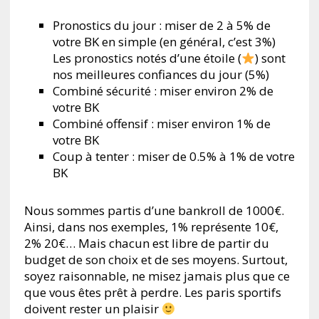
Pronostics du jour : miser de 2 à 5% de
votre BK en simple (en général, c’est 3%)
Les pronostics notés d’une étoile (
) sont
nos meilleures confiances du jour (5%)
Combiné sécurité : miser environ 2% de
votre BK
Combiné offensif : miser environ 1% de
votre BK
Coup à tenter : miser de 0.5% à 1% de votre
BK
Nous sommes partis d’une bankroll de 1000€.
Ainsi, dans nos exemples, 1% représente 10€,
2% 20€… Mais chacun est libre de partir du
budget de son choix et de ses moyens. Surtout,
soyez raisonnable, ne misez jamais plus que ce
que vous êtes prêt à perdre. Les paris sportifs
doivent rester un plaisir