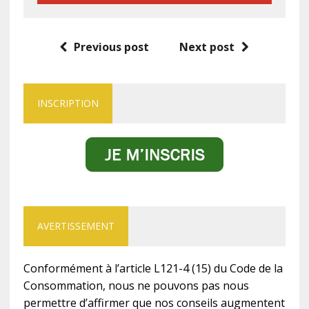
Previous post
Next post
INSCRIPTION
AVERTISSEMENT
Conformément à l’article L121-4 (15) du Code de la
Consommation, nous ne pouvons pas nous
permettre d’affirmer que nos conseils augmentent