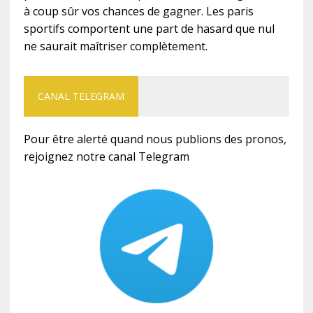
à coup sûr vos chances de gagner. Les paris
sportifs comportent une part de hasard que nul
ne saurait maîtriser complètement.
CANAL TELEGRAM
Pour être alerté quand nous publions des pronos,
rejoignez notre canal Telegram