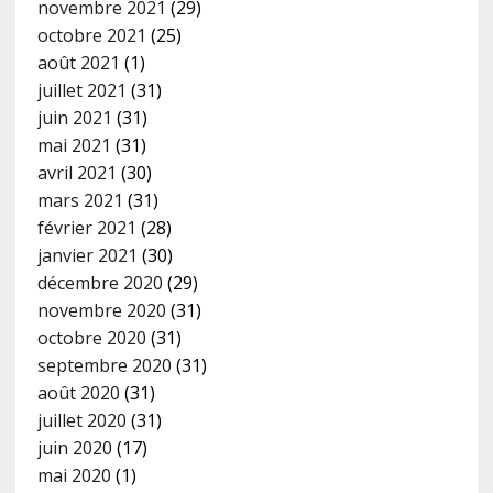
novembre 2021
(29)
octobre 2021
(25)
août 2021
(1)
juillet 2021
(31)
juin 2021
(31)
mai 2021
(31)
avril 2021
(30)
mars 2021
(31)
février 2021
(28)
janvier 2021
(30)
décembre 2020
(29)
novembre 2020
(31)
octobre 2020
(31)
septembre 2020
(31)
août 2020
(31)
juillet 2020
(31)
juin 2020
(17)
mai 2020
(1)