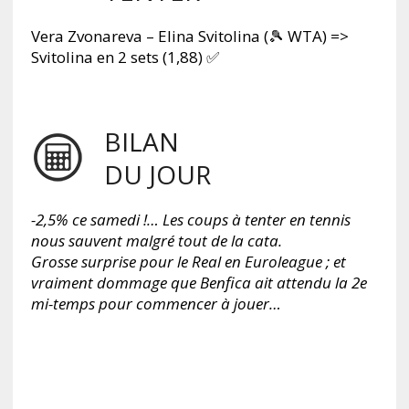
Vera Zvonareva – Elina Svitolina (🎾 WTA) =>
Svitolina en 2 sets (1,88) ✅
BILAN
DU JOUR
-2,5% ce samedi !… Les coups à tenter en tennis
nous sauvent malgré tout de la cata.
Grosse surprise pour le Real en Euroleague ; et
vraiment dommage que Benfica ait attendu la 2e
mi-temps pour commencer à jouer…