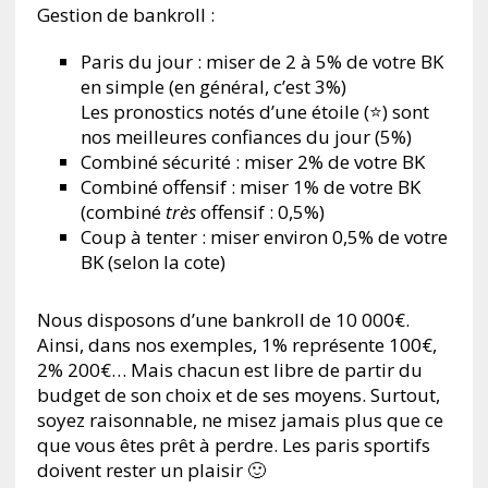
Gestion de bankroll :
Paris du jour : miser de 2 à 5% de votre BK
en simple (en général, c’est 3%)
Les pronostics notés d’une étoile (⭐) sont
nos meilleures confiances du jour (5%)
Combiné sécurité : miser 2% de votre BK
Combiné offensif : miser 1% de votre BK
(combiné
très
offensif : 0,5%)
Coup à tenter : miser environ 0,5% de votre
BK (selon la cote)
Nous disposons d’une bankroll de 10 000€.
Ainsi, dans nos exemples, 1% représente 100€,
2% 200€… Mais chacun est libre de partir du
budget de son choix et de ses moyens. Surtout,
soyez raisonnable, ne misez jamais plus que ce
que vous êtes prêt à perdre. Les paris sportifs
doivent rester un plaisir 🙂