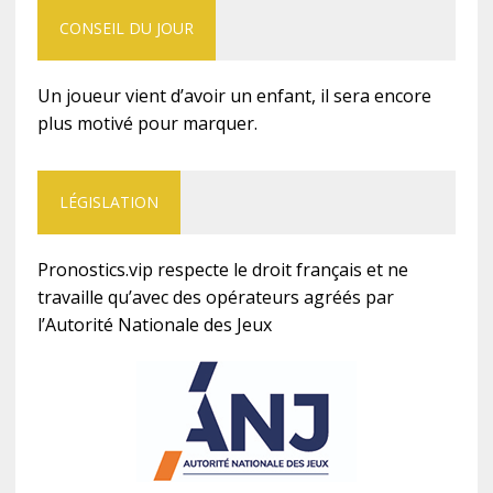
CONSEIL DU JOUR
Un joueur vient d’avoir un enfant, il sera encore
plus motivé pour marquer.
LÉGISLATION
Pronostics.vip respecte le droit français et ne
travaille qu’avec des opérateurs agréés par
l’Autorité Nationale des Jeux