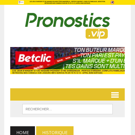
HOME
HISTORIQUE