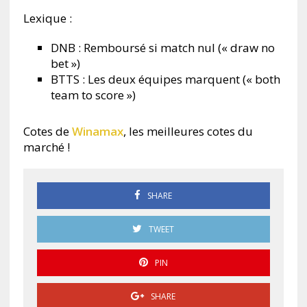
Lexique :
DNB : Remboursé si match nul (« draw no
bet »)
BTTS : Les deux équipes marquent (« both
team to score »)
Cotes de
Winamax
, les meilleures cotes du
marché !
SHARE
TWEET
PIN
SHARE