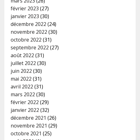
mars 2023
(26)
février 2023
(27)
janvier 2023
(30)
décembre 2022
(24)
novembre 2022
(30)
octobre 2022
(31)
septembre 2022
(27)
août 2022
(31)
juillet 2022
(30)
juin 2022
(30)
mai 2022
(31)
avril 2022
(31)
mars 2022
(30)
février 2022
(29)
janvier 2022
(32)
décembre 2021
(26)
novembre 2021
(29)
octobre 2021
(25)