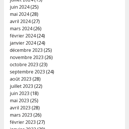
juin 2024
(25)
mai 2024
(28)
avril 2024
(27)
mars 2024
(26)
février 2024
(24)
janvier 2024
(24)
décembre 2023
(25)
novembre 2023
(26)
octobre 2023
(23)
septembre 2023
(24)
août 2023
(28)
juillet 2023
(22)
juin 2023
(18)
mai 2023
(25)
avril 2023
(28)
mars 2023
(26)
février 2023
(27)