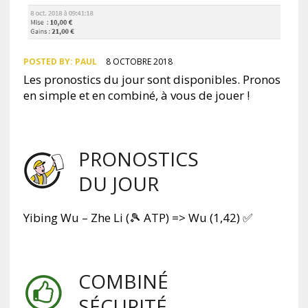
POSTED BY:
PAUL
8 OCTOBRE 2018
Les pronostics du jour sont disponibles. Pronos
en simple et en combiné, à vous de jouer !
PRONOSTICS
DU JOUR
Yibing Wu – Zhe Li (🎾 ATP) => Wu (1,42) ✅
COMBINÉ
SÉCURITÉ