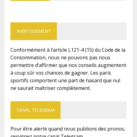
AVERTISSEMENT
Conformément à l’article L121-4 (15) du Code de la
Consommation, nous ne pouvons pas nous
permettre d’affirmer que nos conseils augmentent
à coup sûr vos chances de gagner. Les paris
sportifs comportent une part de hasard que nul
ne saurait maîtriser complètement.
CANAL TELEGRAM
Pour être alerté quand nous publions des pronos,
rejoignez notre canal Telegram