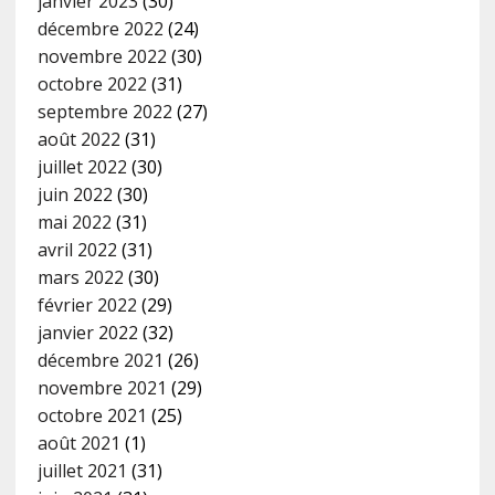
janvier 2023
(30)
décembre 2022
(24)
novembre 2022
(30)
octobre 2022
(31)
septembre 2022
(27)
août 2022
(31)
juillet 2022
(30)
juin 2022
(30)
mai 2022
(31)
avril 2022
(31)
mars 2022
(30)
février 2022
(29)
janvier 2022
(32)
décembre 2021
(26)
novembre 2021
(29)
octobre 2021
(25)
août 2021
(1)
juillet 2021
(31)