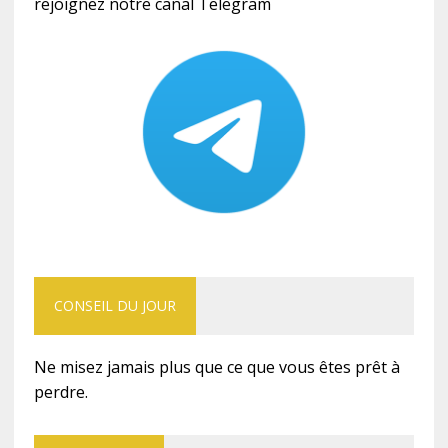
rejoignez notre canal Telegram
CONSEIL DU JOUR
Ne misez jamais plus que ce que vous êtes prêt à
perdre.