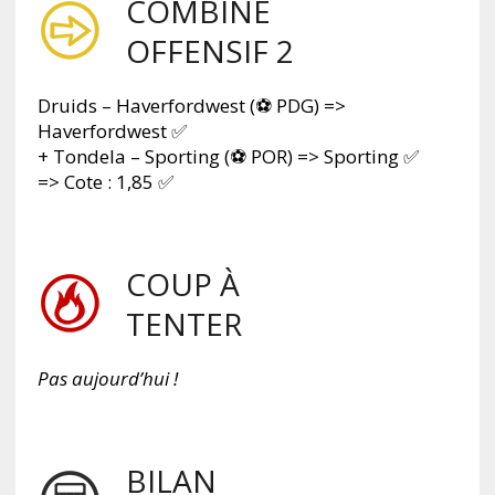
COMBINÉ
OFFENSIF 2
Druids – Haverfordwest (⚽ PDG) =>
Haverfordwest ✅
+ Tondela – Sporting (⚽ POR) => Sporting ✅
=> Cote : 1,85 ✅
COUP À
TENTER
Pas aujourd’hui !
BILAN