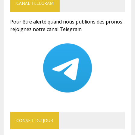
CANAL TELEGRAM
Pour être alerté quand nous publions des pronos,
rejoignez notre canal Telegram
CONSEIL DU JOUR