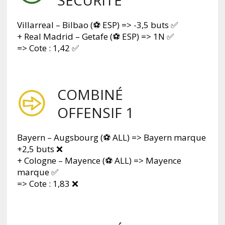
SÉCURITÉ
Villarreal – Bilbao (⚽ ESP) => -3,5 buts ✅
+ Real Madrid – Getafe (⚽ ESP) => 1N ✅
=> Cote : 1,42 ✅
COMBINÉ
OFFENSIF 1
Bayern – Augsbourg (⚽ ALL) => Bayern marque
+2,5 buts ❌
+ Cologne – Mayence (⚽ ALL) => Mayence
marque ✅
=> Cote : 1,83 ❌