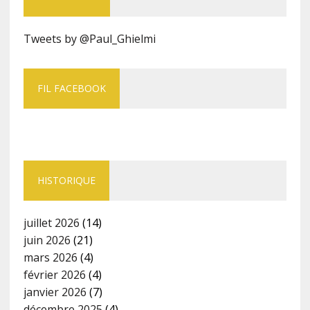
Tweets by @Paul_Ghielmi
FIL FACEBOOK
HISTORIQUE
juillet 2026
(14)
juin 2026
(21)
mars 2026
(4)
février 2026
(4)
janvier 2026
(7)
décembre 2025
(4)