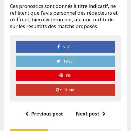
Ces pronostics sont donnés à titre indicatif, ne
reflètent que l’avis personnel des rédacteurs et
n’offrent, bien évidemment, aucune certitude
sur les résultats des matchs proposés.
SHARE
TWEET
PIN
SHARE
Previous post
Next post