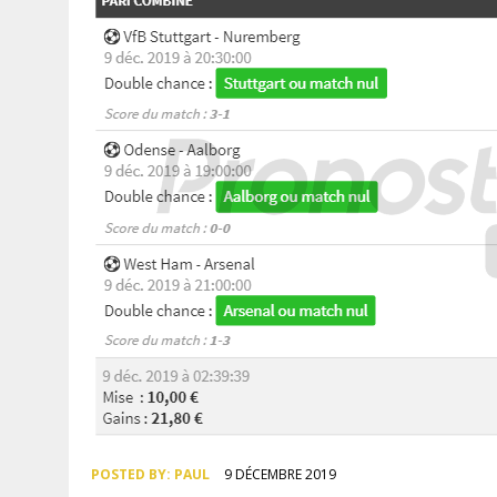
POSTED BY:
PAUL
9 DÉCEMBRE 2019