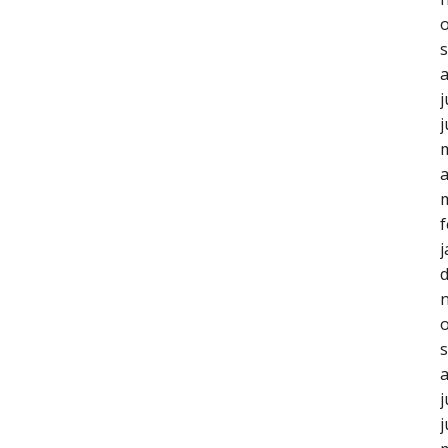
j
j
a
f
j
j
j