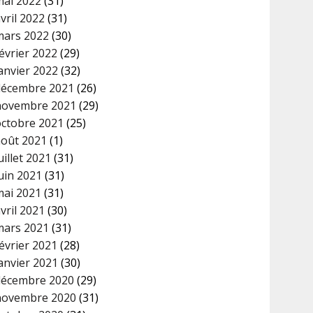
mai 2022
(31)
vril 2022
(31)
mars 2022
(30)
évrier 2022
(29)
anvier 2022
(32)
décembre 2021
(26)
novembre 2021
(29)
octobre 2021
(25)
août 2021
(1)
uillet 2021
(31)
uin 2021
(31)
mai 2021
(31)
vril 2021
(30)
mars 2021
(31)
évrier 2021
(28)
anvier 2021
(30)
décembre 2020
(29)
novembre 2020
(31)