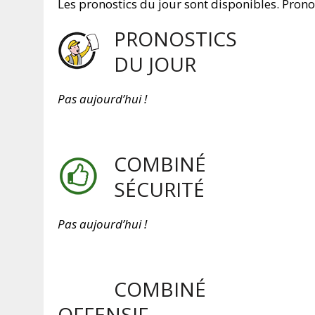
Les pronostics du jour sont disponibles. Prono
PRONOSTICS
DU JOUR
Pas aujourd’hui !
COMBINÉ
SÉCURITÉ
Pas aujourd’hui !
COMBINÉ
OFFENSIF