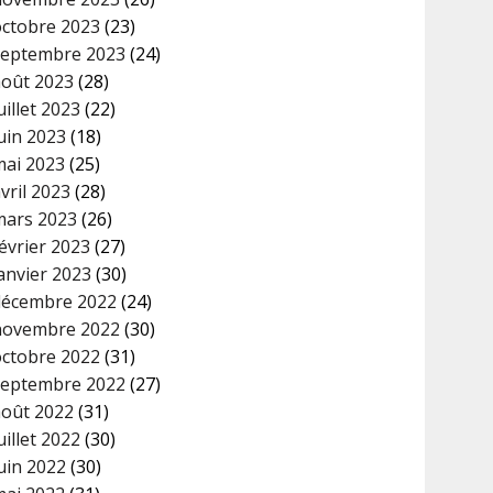
octobre 2023
(23)
septembre 2023
(24)
août 2023
(28)
uillet 2023
(22)
uin 2023
(18)
mai 2023
(25)
vril 2023
(28)
mars 2023
(26)
évrier 2023
(27)
anvier 2023
(30)
décembre 2022
(24)
novembre 2022
(30)
octobre 2022
(31)
septembre 2022
(27)
août 2022
(31)
uillet 2022
(30)
uin 2022
(30)