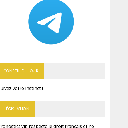
CONSEIL DU JOUR
uivez votre instinct !
LÉGISLATION
ronostics.vip respecte le droit français et ne