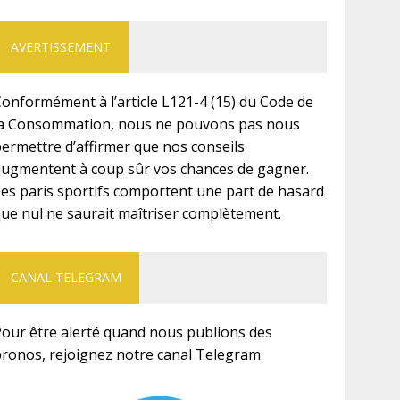
AVERTISSEMENT
onformément à l’article L121-4 (15) du Code de
la Consommation, nous ne pouvons pas nous
ermettre d’affirmer que nos conseils
augmentent à coup sûr vos chances de gagner.
Les paris sportifs comportent une part de hasard
ue nul ne saurait maîtriser complètement.
CANAL TELEGRAM
Pour être alerté quand nous publions des
pronos, rejoignez notre canal Telegram