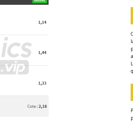
C
p
q