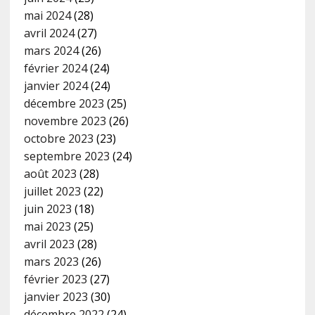
mai 2024
(28)
avril 2024
(27)
mars 2024
(26)
février 2024
(24)
janvier 2024
(24)
décembre 2023
(25)
novembre 2023
(26)
octobre 2023
(23)
septembre 2023
(24)
août 2023
(28)
juillet 2023
(22)
juin 2023
(18)
mai 2023
(25)
avril 2023
(28)
mars 2023
(26)
février 2023
(27)
janvier 2023
(30)
décembre 2022
(24)