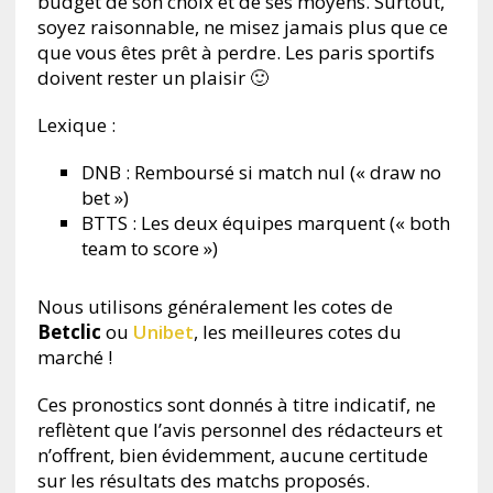
budget de son choix et de ses moyens. Surtout,
soyez raisonnable, ne misez jamais plus que ce
que vous êtes prêt à perdre. Les paris sportifs
doivent rester un plaisir 🙂
Lexique :
DNB : Remboursé si match nul (« draw no
bet »)
BTTS : Les deux équipes marquent (« both
team to score »)
Nous utilisons généralement les cotes de
Betclic
ou
Unibet
, les meilleures cotes du
marché !
Ces pronostics sont donnés à titre indicatif, ne
reflètent que l’avis personnel des rédacteurs et
n’offrent, bien évidemment, aucune certitude
sur les résultats des matchs proposés.