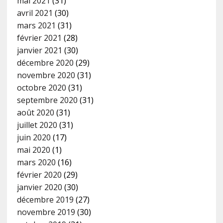
mai 2021
(31)
avril 2021
(30)
mars 2021
(31)
février 2021
(28)
janvier 2021
(30)
décembre 2020
(29)
novembre 2020
(31)
octobre 2020
(31)
septembre 2020
(31)
août 2020
(31)
juillet 2020
(31)
juin 2020
(17)
mai 2020
(1)
mars 2020
(16)
février 2020
(29)
janvier 2020
(30)
décembre 2019
(27)
novembre 2019
(30)