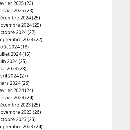
évrier 2025
(23)
anvier 2025
(23)
décembre 2024
(25)
novembre 2024
(25)
octobre 2024
(27)
septembre 2024
(22)
août 2024
(18)
uillet 2024
(15)
uin 2024
(25)
mai 2024
(28)
vril 2024
(27)
mars 2024
(26)
évrier 2024
(24)
anvier 2024
(24)
décembre 2023
(25)
novembre 2023
(26)
octobre 2023
(23)
septembre 2023
(24)