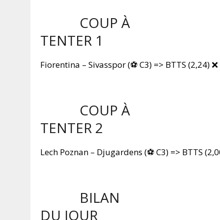
COUP À
TENTER 1
Fiorentina – Sivasspor (⚽ C3) => BTTS (2,24) ❌
COUP À
TENTER 2
Lech Poznan – Djugardens (⚽ C3) => BTTS (2,0
BILAN
DU JOUR