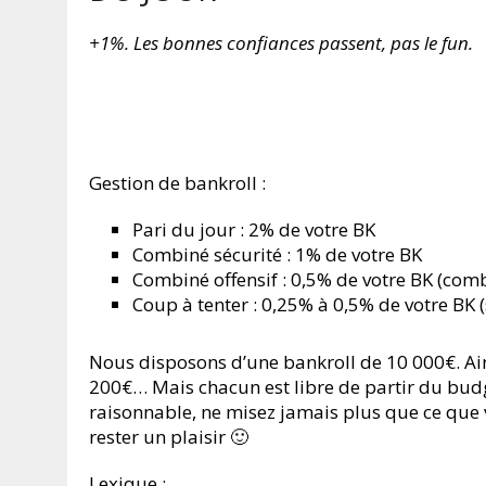
+1%. Les bonnes confiances passent, pas le fun.
Gestion de bankroll :
Pari du jour : 2% de votre BK
Combiné sécurité : 1% de votre BK
Combiné offensif : 0,5% de votre BK (co
Coup à tenter : 0,25% à 0,5% de votre BK (
Nous disposons d’une bankroll de 10 000€. Ai
200€… Mais chacun est libre de partir du budg
raisonnable, ne misez jamais plus que ce que v
rester un plaisir 🙂
Lexique :