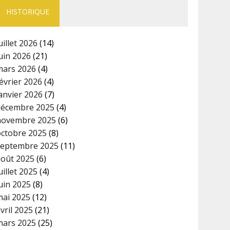
HISTORIQUE
uillet 2026
(14)
uin 2026
(21)
mars 2026
(4)
évrier 2026
(4)
anvier 2026
(7)
décembre 2025
(4)
novembre 2025
(6)
octobre 2025
(8)
septembre 2025
(11)
août 2025
(6)
uillet 2025
(4)
uin 2025
(8)
mai 2025
(12)
vril 2025
(21)
mars 2025
(25)