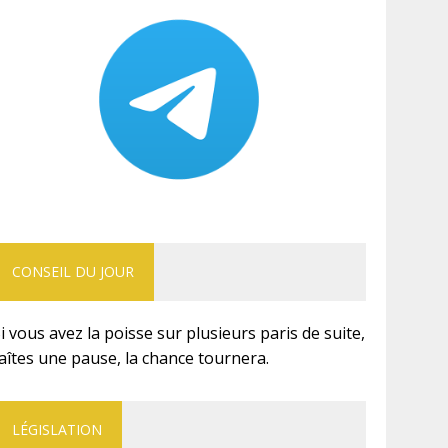
CONSEIL DU JOUR
i vous avez la poisse sur plusieurs paris de suite,
aîtes une pause, la chance tournera.
LÉGISLATION