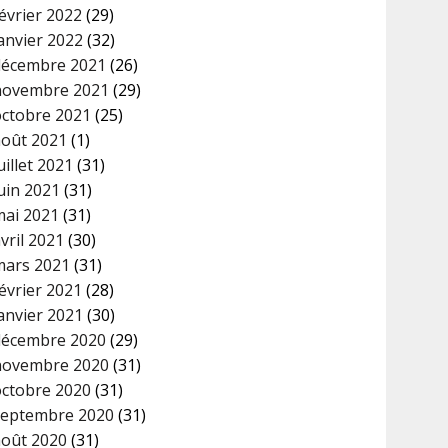
évrier 2022
(29)
anvier 2022
(32)
décembre 2021
(26)
novembre 2021
(29)
octobre 2021
(25)
août 2021
(1)
uillet 2021
(31)
uin 2021
(31)
mai 2021
(31)
vril 2021
(30)
mars 2021
(31)
évrier 2021
(28)
anvier 2021
(30)
décembre 2020
(29)
novembre 2020
(31)
octobre 2020
(31)
septembre 2020
(31)
août 2020
(31)