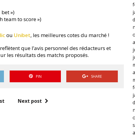
f
j
bet »)
 team to score »)
lic
ou
Unibet
, les meilleures cotes du marché !
 reflètent que l’avis personnel des rédacteurs et
j
sur les résultats des matchs proposés.
j
a
PIN
SHARE
f
j
st
Next post