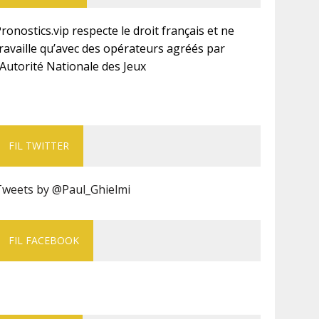
ronostics.vip respecte le droit français et ne
ravaille qu’avec des opérateurs agréés par
’Autorité Nationale des Jeux
FIL TWITTER
Tweets by @Paul_Ghielmi
FIL FACEBOOK