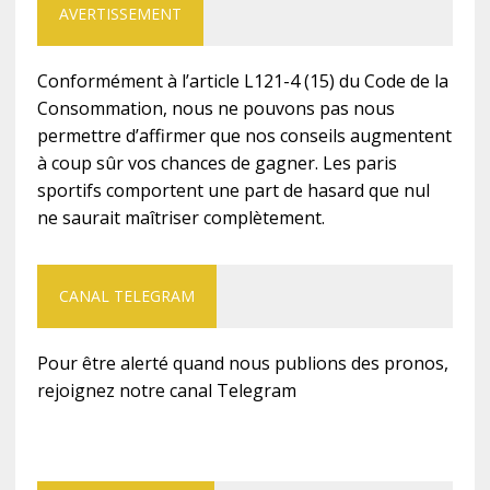
AVERTISSEMENT
Conformément à l’article L121-4 (15) du Code de la
Consommation, nous ne pouvons pas nous
permettre d’affirmer que nos conseils augmentent
à coup sûr vos chances de gagner. Les paris
sportifs comportent une part de hasard que nul
ne saurait maîtriser complètement.
CANAL TELEGRAM
Pour être alerté quand nous publions des pronos,
rejoignez notre canal Telegram