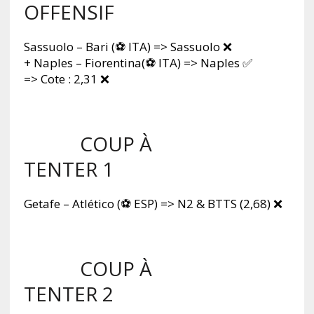
OFFENSIF
Sassuolo – Bari (⚽ ITA) => Sassuolo ❌
+ Naples – Fiorentina(⚽ ITA) => Naples ✅
=> Cote : 2,31 ❌
COUP À
TENTER 1
Getafe – Atlético (⚽ ESP) => N2 & BTTS (2,68) ❌
COUP À
TENTER 2