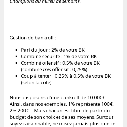
Champions du milieu de semaine.
Gestion de bankroll :
Pari du jour : 2% de votre BK
Combiné sécurité : 1% de votre BK
Combiné offensif : 0,5% de votre BK
(combiné
très
offensif : 0,25%)
Coup à tenter : 0,25% à 0,5% de votre BK
(selon la cote)
Nous disposons d’une bankroll de 10 000€.
Ainsi, dans nos exemples, 1% représente 100€,
2% 200€… Mais chacun est libre de partir du
budget de son choix et de ses moyens. Surtout,
soyez raisonnable, ne misez jamais plus que ce