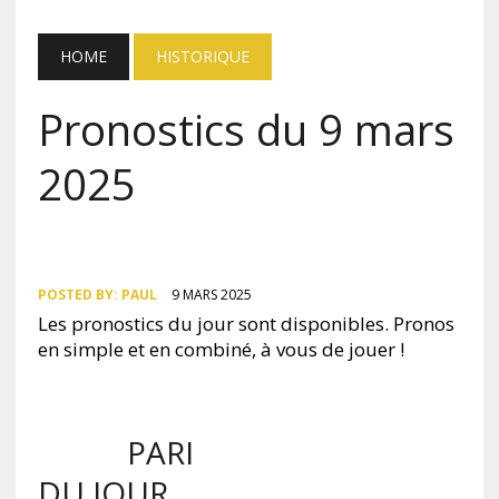
HOME
HISTORIQUE
Pronostics du 9 mars
2025
POSTED BY:
PAUL
9 MARS 2025
Les pronostics du jour sont disponibles. Pronos
en simple et en combiné, à vous de jouer !
PARI
DU JOUR