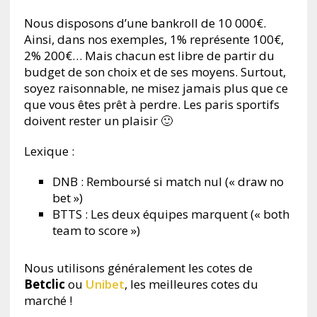
Nous disposons d’une bankroll de 10 000€.
Ainsi, dans nos exemples, 1% représente 100€,
2% 200€… Mais chacun est libre de partir du
budget de son choix et de ses moyens. Surtout,
soyez raisonnable, ne misez jamais plus que ce
que vous êtes prêt à perdre. Les paris sportifs
doivent rester un plaisir 🙂
Lexique :
DNB : Remboursé si match nul (« draw no
bet »)
BTTS : Les deux équipes marquent (« both
team to score »)
Nous utilisons généralement les cotes de
Betclic
ou
Unibet
, les meilleures cotes du
marché !