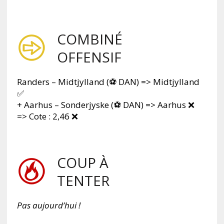
COMBINÉ
OFFENSIF
Randers – Midtjylland (⚽ DAN) => Midtjylland
✅
+ Aarhus – Sonderjyske (⚽ DAN) => Aarhus ❌
=> Cote : 2,46 ❌
COUP À
TENTER
Pas aujourd’hui !