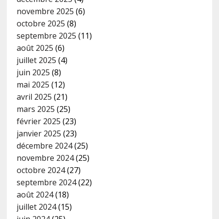
novembre 2025
(6)
octobre 2025
(8)
septembre 2025
(11)
août 2025
(6)
juillet 2025
(4)
juin 2025
(8)
mai 2025
(12)
avril 2025
(21)
mars 2025
(25)
février 2025
(23)
janvier 2025
(23)
décembre 2024
(25)
novembre 2024
(25)
octobre 2024
(27)
septembre 2024
(22)
août 2024
(18)
juillet 2024
(15)
juin 2024
(25)