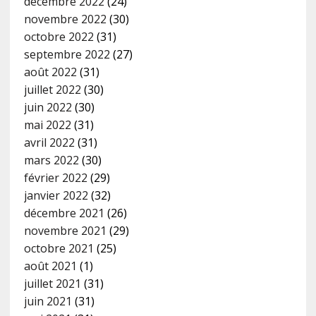
décembre 2022
(24)
novembre 2022
(30)
octobre 2022
(31)
septembre 2022
(27)
août 2022
(31)
juillet 2022
(30)
juin 2022
(30)
mai 2022
(31)
avril 2022
(31)
mars 2022
(30)
février 2022
(29)
janvier 2022
(32)
décembre 2021
(26)
novembre 2021
(29)
octobre 2021
(25)
août 2021
(1)
juillet 2021
(31)
juin 2021
(31)