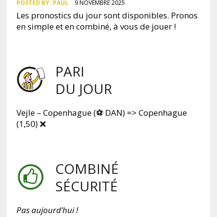
POSTED BY:
PAUL
9 NOVEMBRE 2025
Les pronostics du jour sont disponibles. Pronos
en simple et en combiné, à vous de jouer !
PARI
DU JOUR
Vejle – Copenhague (⚽ DAN) => Copenhague
(1,50) ❌
COMBINÉ
SÉCURITÉ
Pas aujourd’hui !