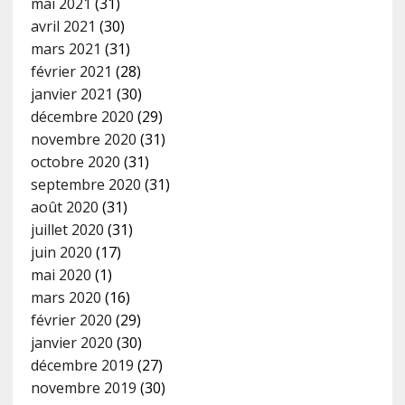
mai 2021
(31)
avril 2021
(30)
mars 2021
(31)
février 2021
(28)
janvier 2021
(30)
décembre 2020
(29)
novembre 2020
(31)
octobre 2020
(31)
septembre 2020
(31)
août 2020
(31)
juillet 2020
(31)
juin 2020
(17)
mai 2020
(1)
mars 2020
(16)
février 2020
(29)
janvier 2020
(30)
décembre 2019
(27)
novembre 2019
(30)