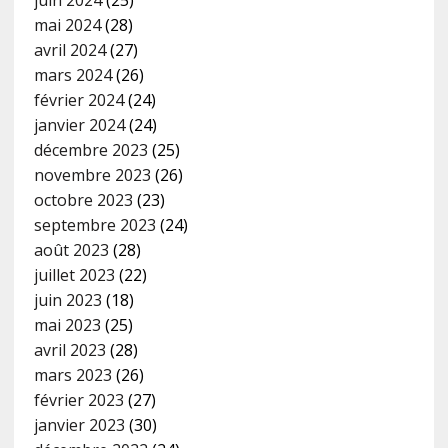
mai 2024
(28)
avril 2024
(27)
mars 2024
(26)
février 2024
(24)
janvier 2024
(24)
décembre 2023
(25)
novembre 2023
(26)
octobre 2023
(23)
septembre 2023
(24)
août 2023
(28)
juillet 2023
(22)
juin 2023
(18)
mai 2023
(25)
avril 2023
(28)
mars 2023
(26)
février 2023
(27)
janvier 2023
(30)