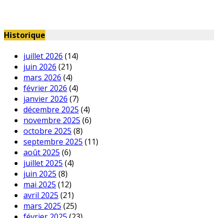
Historique
juillet 2026
(14)
juin 2026
(21)
mars 2026
(4)
février 2026
(4)
janvier 2026
(7)
décembre 2025
(4)
novembre 2025
(6)
octobre 2025
(8)
septembre 2025
(11)
août 2025
(6)
juillet 2025
(4)
juin 2025
(8)
mai 2025
(12)
avril 2025
(21)
mars 2025
(25)
février 2025
(23)