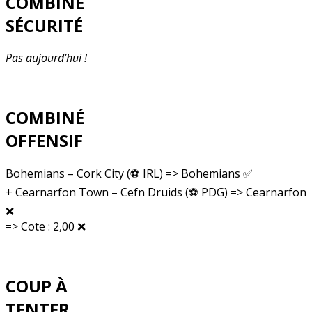
COMBINÉ
SÉCURITÉ
Pas aujourd’hui !
COMBINÉ
OFFENSIF
Bohemians – Cork City (⚽ IRL) => Bohemians ✅
+ Cearnarfon Town – Cefn Druids (⚽ PDG) => Cearnarfon
❌
=> Cote : 2,00 ❌
COUP À
TENTER