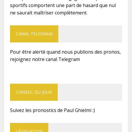
sportifs comportent une part de hasard que nul
ne saurait maîtriser complètement.
CANAL TELEGRAM
Pour être alerté quand nous publions des pronos,
rejoignez notre canal Telegram
CONSEIL DU JOUR
Suivez les pronostics de Paul Ghielmi :)
LÉGISLATION