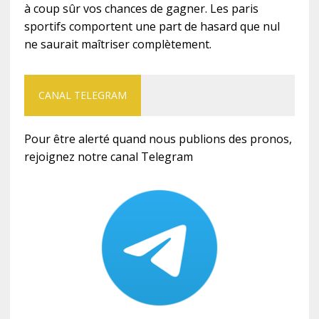
à coup sûr vos chances de gagner. Les paris
sportifs comportent une part de hasard que nul
ne saurait maîtriser complètement.
CANAL TELEGRAM
Pour être alerté quand nous publions des pronos,
rejoignez notre canal Telegram