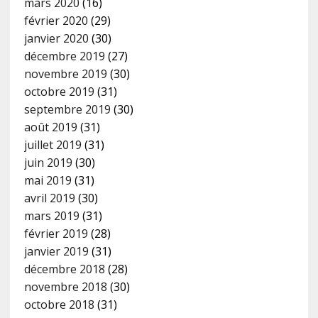
mars 2020
(16)
février 2020
(29)
janvier 2020
(30)
décembre 2019
(27)
novembre 2019
(30)
octobre 2019
(31)
septembre 2019
(30)
août 2019
(31)
juillet 2019
(31)
juin 2019
(30)
mai 2019
(31)
avril 2019
(30)
mars 2019
(31)
février 2019
(28)
janvier 2019
(31)
décembre 2018
(28)
novembre 2018
(30)
octobre 2018
(31)