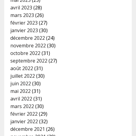
mai 2023
(25)
avril 2023
(28)
mars 2023
(26)
février 2023
(27)
janvier 2023
(30)
décembre 2022
(24)
novembre 2022
(30)
octobre 2022
(31)
septembre 2022
(27)
août 2022
(31)
juillet 2022
(30)
juin 2022
(30)
mai 2022
(31)
avril 2022
(31)
mars 2022
(30)
février 2022
(29)
janvier 2022
(32)
décembre 2021
(26)