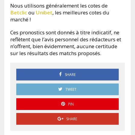
Nous utilisons généralement les cotes de
Betclic
ou
Unibet
, les meilleures cotes du
marché !
Ces pronostics sont donnés à titre indicatif, ne
reflètent que l’avis personnel des rédacteurs et
n’offrent, bien évidemment, aucune certitude
sur les résultats des matchs proposés.
SHARE
TWEET
PIN
SHARE