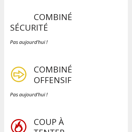
COMBINÉ
SÉCURITÉ
Pas aujourd’hui !
COMBINÉ
OFFENSIF
Pas aujourd’hui !
COUP À