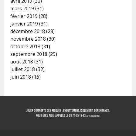
avril 2019
(30)
mars 2019
(31)
février 2019
(28)
janvier 2019
(31)
décembre 2018
(28)
novembre 2018
(30)
octobre 2018
(31)
septembre 2018
(29)
août 2018
(31)
juillet 2018
(32)
juin 2018
(16)