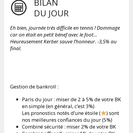
BILAN
DU JOUR
Eh bien, journée très difficile en tennis ! Dommage
car on était en petit bénef avec le foot…
Heureusement Kerber sauve l’honneur. -3,5% au
final.
Gestion de bankroll :
Paris du jour : miser de 2 à 5% de votre BK
en simple (en général, c’est 3%)
Les pronostics notés d’une étoile (
) sont
nos meilleures confiances du jour (5%)
Combiné sécurité : miser 2% de votre BK