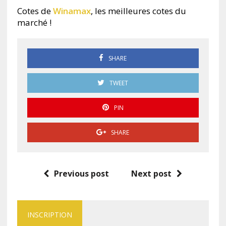
Cotes de
Winamax
, les meilleures cotes du
marché !
SHARE
TWEET
PIN
SHARE
Previous post
Next post
INSCRIPTION