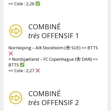
=> Cote : 2,26
COMBINÉ
très
OFFENSIF 1
Norrköping – AIK Stockholm (
SUE) => BTTS
+ Nordsjælland – FC Copenhague (
DAN) =>
BTTS
=> Cote : 2,27
COMBINÉ
très
OFFENSIF 2