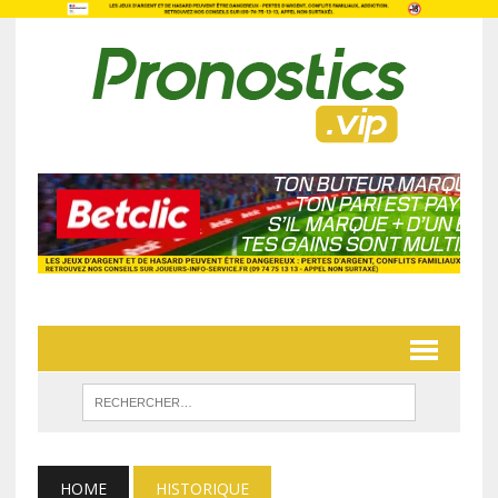
HOME
HISTORIQUE