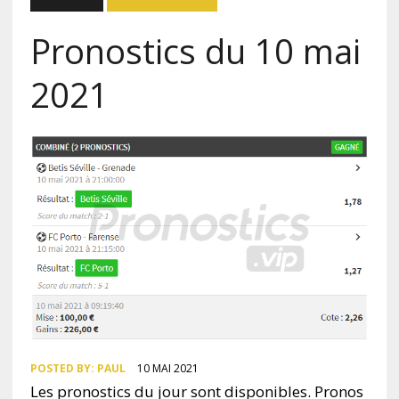
Pronostics du 10 mai
2021
POSTED BY:
PAUL
10 MAI 2021
Les pronostics du jour sont disponibles. Pronos