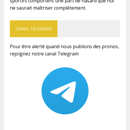
sportifs comportent une part de hasard que nul
ne saurait maîtriser complètement.
CANAL TELEGRAM
Pour être alerté quand nous publions des pronos,
rejoignez notre canal Telegram