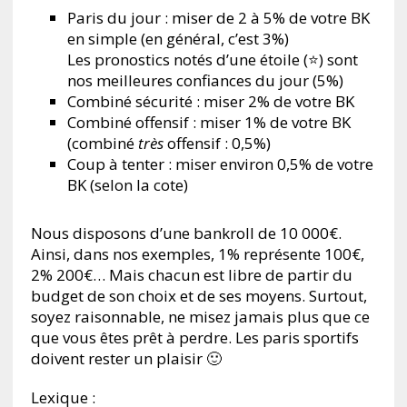
Paris du jour : miser de 2 à 5% de votre BK
en simple (en général, c’est 3%)
Les pronostics notés d’une étoile (⭐) sont
nos meilleures confiances du jour (5%)
Combiné sécurité : miser 2% de votre BK
Combiné offensif : miser 1% de votre BK
(combiné
très
offensif : 0,5%)
Coup à tenter : miser environ 0,5% de votre
BK (selon la cote)
Nous disposons d’une bankroll de 10 000€.
Ainsi, dans nos exemples, 1% représente 100€,
2% 200€… Mais chacun est libre de partir du
budget de son choix et de ses moyens. Surtout,
soyez raisonnable, ne misez jamais plus que ce
que vous êtes prêt à perdre. Les paris sportifs
doivent rester un plaisir 🙂
Lexique :