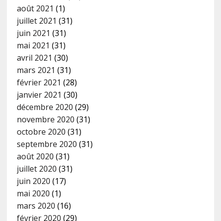
août 2021
(1)
juillet 2021
(31)
juin 2021
(31)
mai 2021
(31)
avril 2021
(30)
mars 2021
(31)
février 2021
(28)
janvier 2021
(30)
décembre 2020
(29)
novembre 2020
(31)
octobre 2020
(31)
septembre 2020
(31)
août 2020
(31)
juillet 2020
(31)
juin 2020
(17)
mai 2020
(1)
mars 2020
(16)
février 2020
(29)