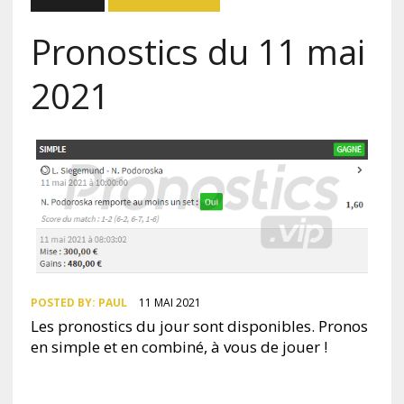
Pronostics du 11 mai
2021
POSTED BY:
PAUL
11 MAI 2021
Les pronostics du jour sont disponibles. Pronos
en simple et en combiné, à vous de jouer !