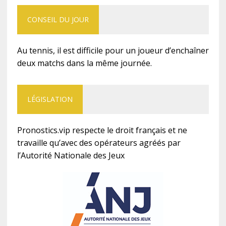
CONSEIL DU JOUR
Au tennis, il est difficile pour un joueur d’enchaîner
deux matchs dans la même journée.
LÉGISLATION
Pronostics.vip respecte le droit français et ne
travaille qu’avec des opérateurs agréés par
l’Autorité Nationale des Jeux