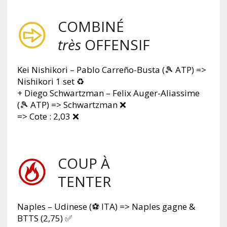
COMBINÉ
très
OFFENSIF
Kei Nishikori – Pablo Carreño-Busta (🎾 ATP) =>
Nishikori 1 set ♻
+ Diego Schwartzman – Felix Auger-Aliassime
(🎾 ATP) => Schwartzman ❌
=> Cote : 2,03 ❌
COUP À
TENTER
Naples – Udinese (⚽ ITA) => Naples gagne &
BTTS (2,75) ✅