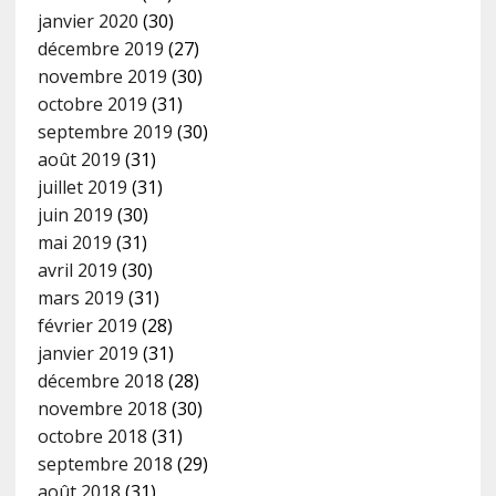
janvier 2020
(30)
décembre 2019
(27)
novembre 2019
(30)
octobre 2019
(31)
septembre 2019
(30)
août 2019
(31)
juillet 2019
(31)
juin 2019
(30)
mai 2019
(31)
avril 2019
(30)
mars 2019
(31)
février 2019
(28)
janvier 2019
(31)
décembre 2018
(28)
novembre 2018
(30)
octobre 2018
(31)
septembre 2018
(29)
août 2018
(31)