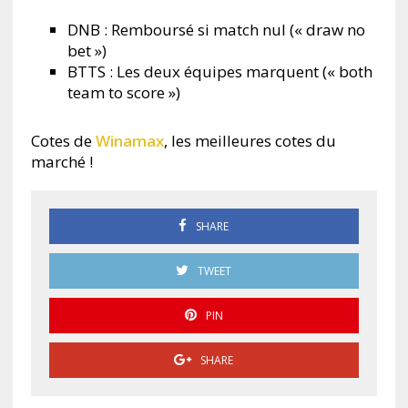
DNB : Remboursé si match nul (« draw no
bet »)
BTTS : Les deux équipes marquent (« both
team to score »)
Cotes de
Winamax
, les meilleures cotes du
marché !
SHARE
TWEET
PIN
SHARE