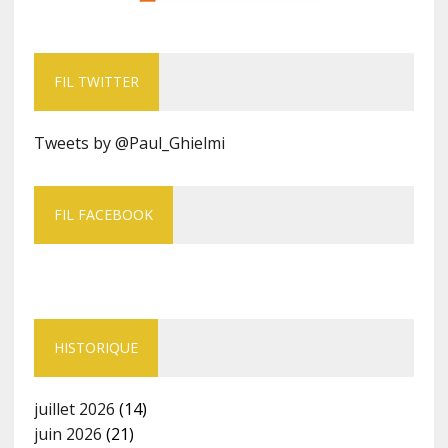
FIL TWITTER
Tweets by @Paul_Ghielmi
FIL FACEBOOK
HISTORIQUE
juillet 2026
(14)
juin 2026
(21)