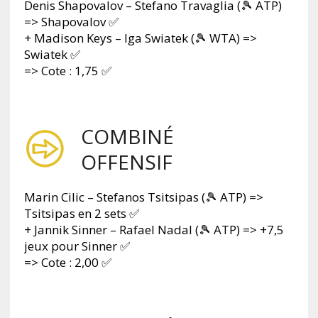
Denis Shapovalov – Stefano Travaglia (🎾 ATP)
=> Shapovalov ✅
+ Madison Keys – Iga Swiatek (🎾 WTA) =>
Swiatek ✅
=> Cote : 1,75 ✅
COMBINÉ
OFFENSIF
Marin Cilic – Stefanos Tsitsipas (🎾 ATP) =>
Tsitsipas en 2 sets ✅
+ Jannik Sinner – Rafael Nadal (🎾 ATP) => +7,5
jeux pour Sinner ✅
=> Cote : 2,00 ✅