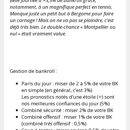
Belle journée à +3,5% de bankroll grâce,
notamment, à un magnifique perfect en tennis.
Manque juste un petit but à Bergame pour faire
un carnage ! Mais on ne va pas se plaindre, c’est
déjà très bien. Le double-chance « Montpellier ou
nul » était vraiment value.
Gestion de bankroll :
Paris du jour : miser de 2 à 5% de votre BK
en simple (en général, c’est 3%)
Les pronostics notés d’une étoile (⭐) sont
nos meilleures confiances du jour (5%)
Combiné sécurité : miser 2% de votre BK
Combiné offensif : miser 1% de votre BK
(combiné
très
offensif : 0,5%)