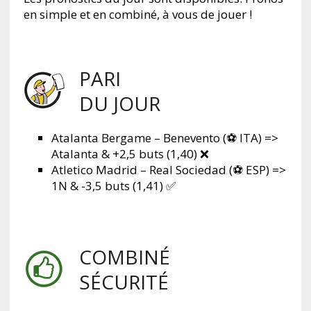
en simple et en combiné, à vous de jouer !
PARI
DU JOUR
Atalanta Bergame – Benevento (⚽ ITA) =>
Atalanta & +2,5 buts (1,40) ❌
Atletico Madrid – Real Sociedad (⚽ ESP) =>
1N & -3,5 buts (1,41) ✅
COMBINÉ
SÉCURITÉ