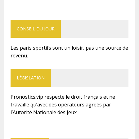
CONSEIL DU JOUR
Les paris sportifs sont un loisir, pas une source de
revenu.
LÉGISLATION
Pronostics.vip respecte le droit français et ne
travaille qu’avec des opérateurs agréés par
l’Autorité Nationale des Jeux