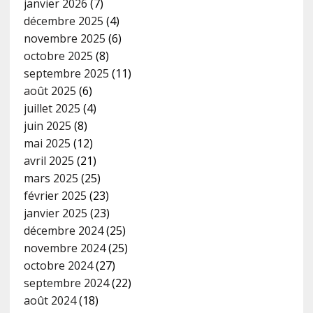
janvier 2026
(7)
décembre 2025
(4)
novembre 2025
(6)
octobre 2025
(8)
septembre 2025
(11)
août 2025
(6)
juillet 2025
(4)
juin 2025
(8)
mai 2025
(12)
avril 2025
(21)
mars 2025
(25)
février 2025
(23)
janvier 2025
(23)
décembre 2024
(25)
novembre 2024
(25)
octobre 2024
(27)
septembre 2024
(22)
août 2024
(18)