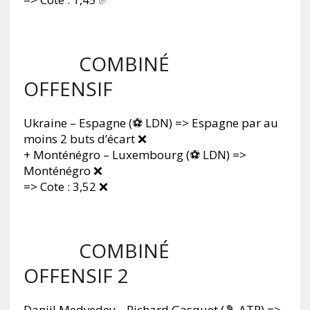
COMBINÉ
OFFENSIF
Ukraine – Espagne (⚽ LDN) => Espagne par au
moins 2 buts d’écart ❌
+ Monténégro – Luxembourg (⚽ LDN) =>
Monténégro ❌
=> Cote : 3,52 ❌
COMBINÉ
OFFENSIF 2
Daniil Medvedev – Richard Gasquet (🎾 ATP) =>