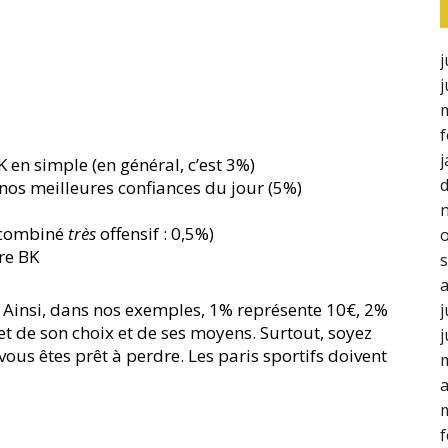
j
j
f
j
K en simple (en général, c’est 3%)
 nos meilleures confiances du jour (5%)
 (combiné
très
offensif : 0,5%)
re BK
Ainsi, dans nos exemples, 1% représente 10€, 2%
j
t de son choix et de ses moyens. Surtout, soyez
j
ous êtes prêt à perdre. Les paris sportifs doivent
a
f