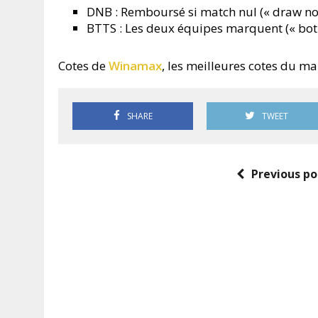
DNB : Remboursé si match nul (« draw no 
BTTS : Les deux équipes marquent (« both
Cotes de
Winamax
, les meilleures cotes du ma
SHARE
TWEET
Previous po