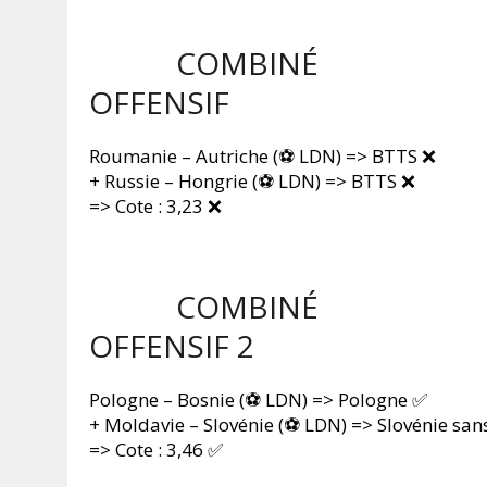
COMBINÉ
OFFENSIF
Roumanie – Autriche (⚽ LDN) => BTTS ❌
+ Russie – Hongrie (⚽ LDN) => BTTS ❌
=> Cote : 3,23 ❌
COMBINÉ
OFFENSIF 2
Pologne – Bosnie (⚽ LDN) => Pologne ✅
+ Moldavie – Slovénie (⚽ LDN) => Slovénie san
=> Cote : 3,46 ✅