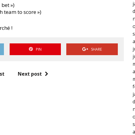
j
bet »)
 team to score »)
rché !
j
PIN
SHARE
j
a
st
Next post
f
j