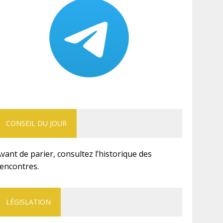
CONSEIL DU JOUR
vant de parier, consultez l’historique des
rencontres.
LÉGISLATION