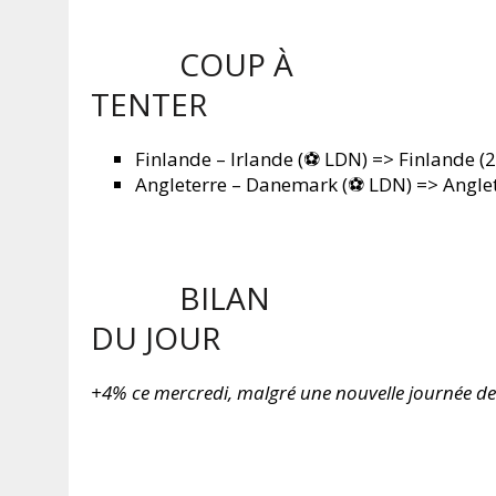
COUP À
TENTER
Finlande – Irlande (⚽ LDN) => Finlande (2
Angleterre – Danemark (⚽ LDN) => Anglet
BILAN
DU JOUR
+4% ce mercredi, malgré une nouvelle journée de L