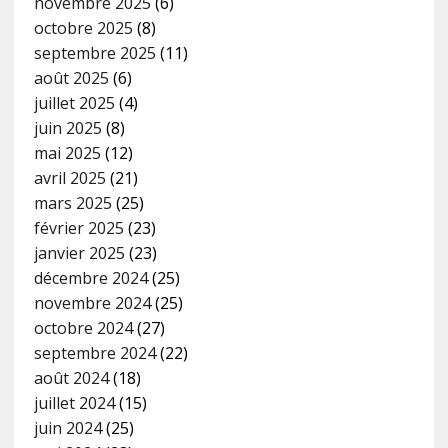
novembre 2025
(6)
octobre 2025
(8)
septembre 2025
(11)
août 2025
(6)
juillet 2025
(4)
juin 2025
(8)
mai 2025
(12)
avril 2025
(21)
mars 2025
(25)
février 2025
(23)
janvier 2025
(23)
décembre 2024
(25)
novembre 2024
(25)
octobre 2024
(27)
septembre 2024
(22)
août 2024
(18)
juillet 2024
(15)
juin 2024
(25)