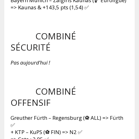
Bayern Munich – Zalgiris Kaunas (🏀 Euroligue)
=> Kaunas & +143,5 pts (1,54) ✅
COMBINÉ
SÉCURITÉ
Pas aujourd’hui !
COMBINÉ
OFFENSIF
Greuther Fürth – Regensburg (⚽ ALL) => Fürth
✅
+ KTP – KuPS (⚽ FIN) => N2 ✅