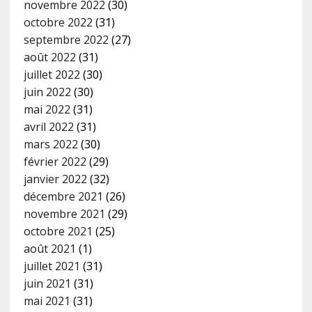
novembre 2022
(30)
octobre 2022
(31)
septembre 2022
(27)
août 2022
(31)
juillet 2022
(30)
juin 2022
(30)
mai 2022
(31)
avril 2022
(31)
mars 2022
(30)
février 2022
(29)
janvier 2022
(32)
décembre 2021
(26)
novembre 2021
(29)
octobre 2021
(25)
août 2021
(1)
juillet 2021
(31)
juin 2021
(31)
mai 2021
(31)