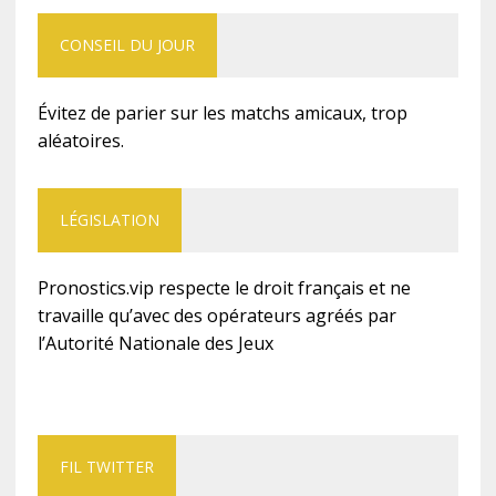
CONSEIL DU JOUR
Évitez de parier sur les matchs amicaux, trop
aléatoires.
LÉGISLATION
Pronostics.vip respecte le droit français et ne
travaille qu’avec des opérateurs agréés par
l’Autorité Nationale des Jeux
FIL TWITTER