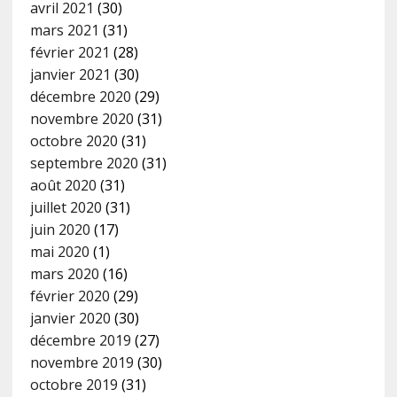
avril 2021
(30)
mars 2021
(31)
février 2021
(28)
janvier 2021
(30)
décembre 2020
(29)
novembre 2020
(31)
octobre 2020
(31)
septembre 2020
(31)
août 2020
(31)
juillet 2020
(31)
juin 2020
(17)
mai 2020
(1)
mars 2020
(16)
février 2020
(29)
janvier 2020
(30)
décembre 2019
(27)
novembre 2019
(30)
octobre 2019
(31)