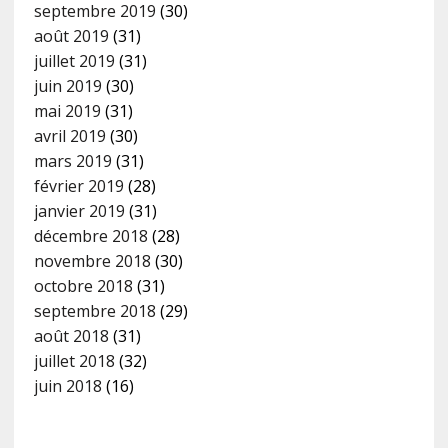
septembre 2019
(30)
août 2019
(31)
juillet 2019
(31)
juin 2019
(30)
mai 2019
(31)
avril 2019
(30)
mars 2019
(31)
février 2019
(28)
janvier 2019
(31)
décembre 2018
(28)
novembre 2018
(30)
octobre 2018
(31)
septembre 2018
(29)
août 2018
(31)
juillet 2018
(32)
juin 2018
(16)