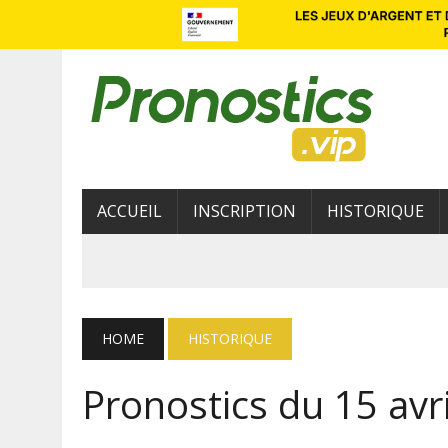
ACCUEIL
INSCRIPTION
HISTORIQUE
HOME
HISTORIQUE
Pronostics du 15 avr