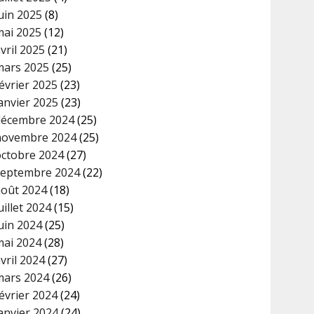
uin 2025
(8)
mai 2025
(12)
vril 2025
(21)
mars 2025
(25)
évrier 2025
(23)
anvier 2025
(23)
décembre 2024
(25)
novembre 2024
(25)
octobre 2024
(27)
septembre 2024
(22)
août 2024
(18)
uillet 2024
(15)
uin 2024
(25)
mai 2024
(28)
vril 2024
(27)
mars 2024
(26)
évrier 2024
(24)
anvier 2024
(24)