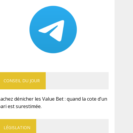
CONSEIL DU JOUR
achez dénicher les Value Bet : quand la cote d’un
ari est surestimée.
LÉGISLATION