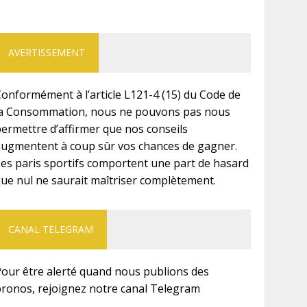
AVERTISSEMENT
onformément à l’article L121-4 (15) du Code de
la Consommation, nous ne pouvons pas nous
ermettre d’affirmer que nos conseils
augmentent à coup sûr vos chances de gagner.
Les paris sportifs comportent une part de hasard
ue nul ne saurait maîtriser complètement.
CANAL TELEGRAM
Pour être alerté quand nous publions des
pronos, rejoignez notre canal Telegram