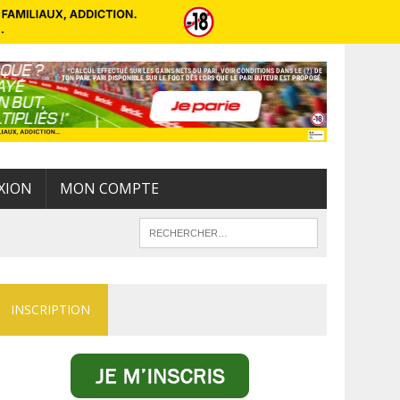
XION
MON COMPTE
INSCRIPTION