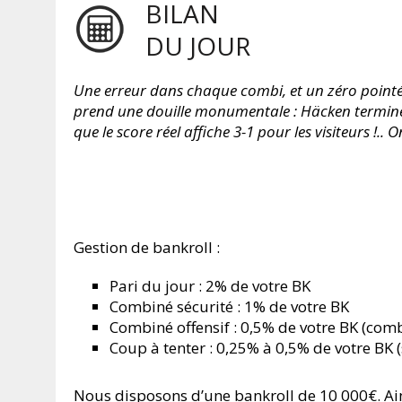
BILAN
DU JOUR
Une erreur dans chaque combi, et un zéro pointé
prend une douille monumentale : Häcken termine 
que le score réel affiche 3-1 pour les visiteurs !..
Gestion de bankroll :
Pari du jour : 2% de votre BK
Combiné sécurité : 1% de votre BK
Combiné offensif : 0,5% de votre BK (co
Coup à tenter : 0,25% à 0,5% de votre BK (
Nous disposons d’une bankroll de 10 000€. Ai