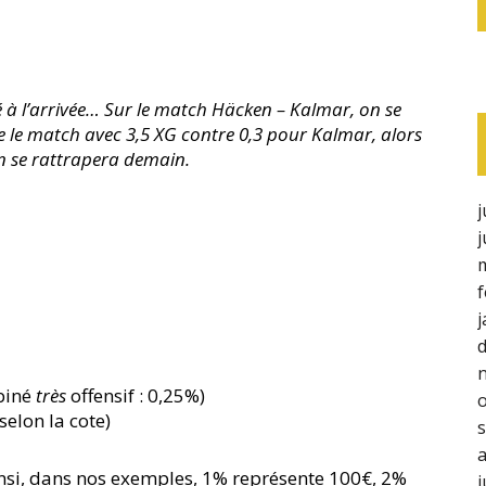
 à l’arrivée… Sur le match Häcken – Kalmar, on se
le match avec 3,5 XG contre 0,3 pour Kalmar, alors
 On se rattrapera demain.
j
j
f
j
mbiné
très
offensif : 0,25%)
selon la cote)
nsi, dans nos exemples, 1% représente 100€, 2%
j