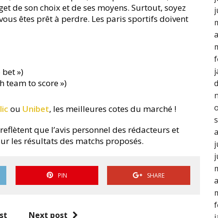
et de son choix et de ses moyens. Surtout, soyez
j
ous êtes prêt à perdre. Les paris sportifs doivent
a
f
j
bet »)
 team to score »)
lic
ou
Unibet
, les meilleures cotes du marché !
 reflètent que l’avis personnel des rédacteurs et
sur les résultats des matchs proposés.
j
j
PIN
SHARE
a
f
st
Next post
j