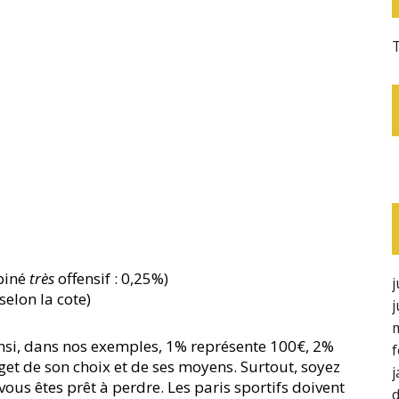
mbiné
très
offensif : 0,25%)
j
selon la cote)
j
nsi, dans nos exemples, 1% représente 100€, 2%
f
et de son choix et de ses moyens. Surtout, soyez
j
ous êtes prêt à perdre. Les paris sportifs doivent