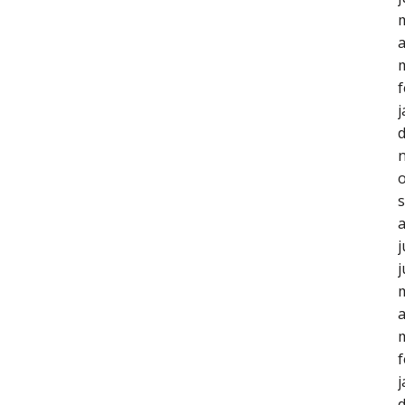
a
f
j
j
j
a
f
j