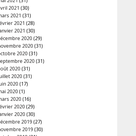
mai 2021
(31)
vril 2021
(30)
mars 2021
(31)
évrier 2021
(28)
anvier 2021
(30)
décembre 2020
(29)
novembre 2020
(31)
octobre 2020
(31)
septembre 2020
(31)
août 2020
(31)
uillet 2020
(31)
uin 2020
(17)
mai 2020
(1)
mars 2020
(16)
évrier 2020
(29)
anvier 2020
(30)
décembre 2019
(27)
novembre 2019
(30)