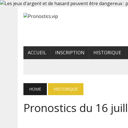
ACCUEIL
INSCRIPTION
HISTORIQUE
HOME
HISTORIQUE
Pronostics du 16 juil