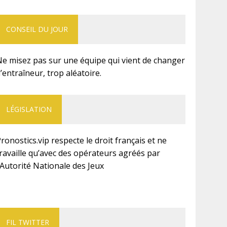
CONSEIL DU JOUR
Ne misez pas sur une équipe qui vient de changer
’entraîneur, trop aléatoire.
LÉGISLATION
ronostics.vip respecte le droit français et ne
ravaille qu’avec des opérateurs agréés par
’Autorité Nationale des Jeux
FIL TWITTER