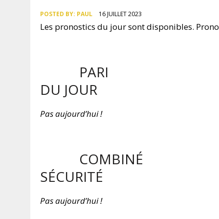
POSTED BY:
PAUL
16 JUILLET 2023
Les pronostics du jour sont disponibles. Prono
PARI
DU JOUR
Pas aujourd’hui !
COMBINÉ
SÉCURITÉ
Pas aujourd’hui !