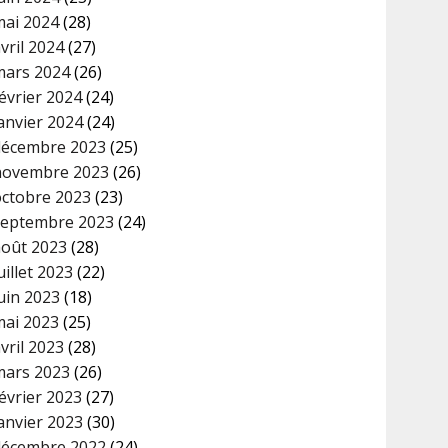
mai 2024
(28)
vril 2024
(27)
mars 2024
(26)
évrier 2024
(24)
anvier 2024
(24)
décembre 2023
(25)
novembre 2023
(26)
octobre 2023
(23)
septembre 2023
(24)
août 2023
(28)
uillet 2023
(22)
uin 2023
(18)
mai 2023
(25)
vril 2023
(28)
mars 2023
(26)
évrier 2023
(27)
anvier 2023
(30)
décembre 2022
(24)