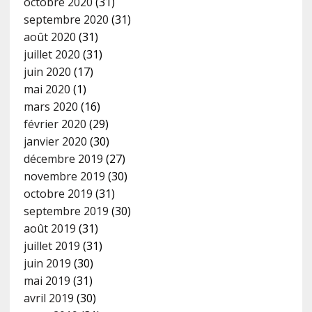
octobre 2020
(31)
septembre 2020
(31)
août 2020
(31)
juillet 2020
(31)
juin 2020
(17)
mai 2020
(1)
mars 2020
(16)
février 2020
(29)
janvier 2020
(30)
décembre 2019
(27)
novembre 2019
(30)
octobre 2019
(31)
septembre 2019
(30)
août 2019
(31)
juillet 2019
(31)
juin 2019
(30)
mai 2019
(31)
avril 2019
(30)