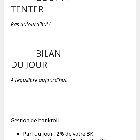
TENTER
Pas aujourd’hui !
BILAN
DU JOUR
A l’équilibre aujourd’hui.
Gestion de bankroll :
Pari du jour : 2% de votre BK