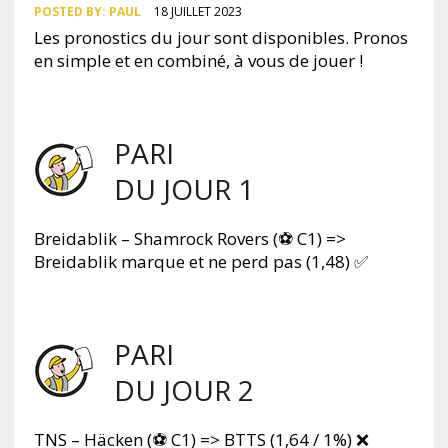
POSTED BY:
PAUL
18 JUILLET 2023
Les pronostics du jour sont disponibles. Pronos
en simple et en combiné, à vous de jouer !
PARI
DU JOUR 1
Breidablik – Shamrock Rovers (⚽ C1) =>
Breidablik marque et ne perd pas (1,48) ✅
PARI
DU JOUR 2
TNS – Häcken (⚽ C1) => BTTS (1,64 / 1%) ❌