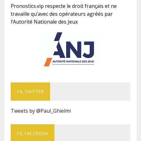
Pronostics.vip respecte le droit français et ne
travaille qu’avec des opérateurs agréés par
l’Autorité Nationale des Jeux
FIL TWITTER
Tweets by @Paul_Ghielmi
FIL FACEBOOK