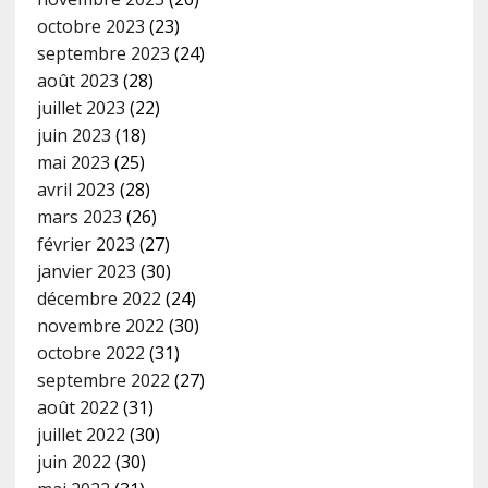
octobre 2023
(23)
septembre 2023
(24)
août 2023
(28)
juillet 2023
(22)
juin 2023
(18)
mai 2023
(25)
avril 2023
(28)
mars 2023
(26)
février 2023
(27)
janvier 2023
(30)
décembre 2022
(24)
novembre 2022
(30)
octobre 2022
(31)
septembre 2022
(27)
août 2022
(31)
juillet 2022
(30)
juin 2022
(30)