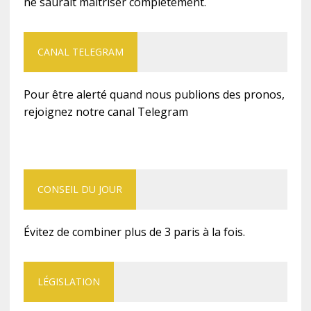
ne saurait maîtriser complètement.
CANAL TELEGRAM
Pour être alerté quand nous publions des pronos,
rejoignez notre canal Telegram
CONSEIL DU JOUR
Évitez de combiner plus de 3 paris à la fois.
LÉGISLATION