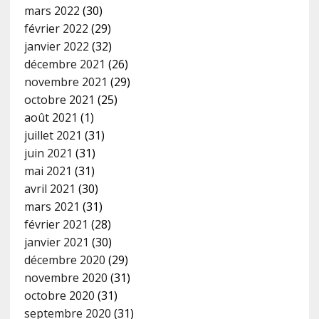
mars 2022
(30)
février 2022
(29)
janvier 2022
(32)
décembre 2021
(26)
novembre 2021
(29)
octobre 2021
(25)
août 2021
(1)
juillet 2021
(31)
juin 2021
(31)
mai 2021
(31)
avril 2021
(30)
mars 2021
(31)
février 2021
(28)
janvier 2021
(30)
décembre 2020
(29)
novembre 2020
(31)
octobre 2020
(31)
septembre 2020
(31)