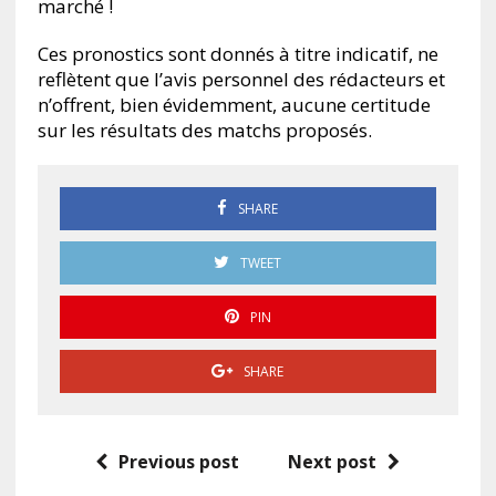
marché !
Ces pronostics sont donnés à titre indicatif, ne
reflètent que l’avis personnel des rédacteurs et
n’offrent, bien évidemment, aucune certitude
sur les résultats des matchs proposés.
SHARE
TWEET
PIN
SHARE
Previous post
Next post