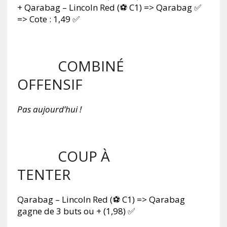
+ Qarabag – Lincoln Red (⚽ C1) => Qarabag ✅
=> Cote : 1,49 ✅
COMBINÉ
OFFENSIF
Pas aujourd’hui !
COUP À
TENTER
Qarabag – Lincoln Red (⚽ C1) => Qarabag
gagne de 3 buts ou + (1,98) ✅