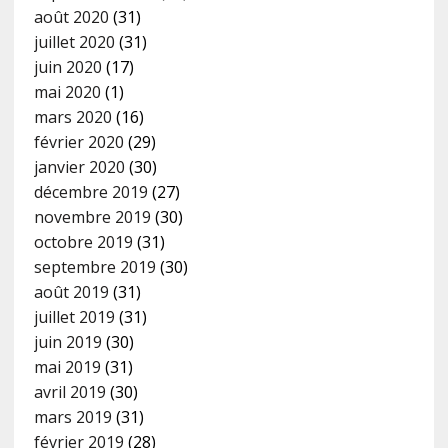
août 2020
(31)
juillet 2020
(31)
juin 2020
(17)
mai 2020
(1)
mars 2020
(16)
février 2020
(29)
janvier 2020
(30)
décembre 2019
(27)
novembre 2019
(30)
octobre 2019
(31)
septembre 2019
(30)
août 2019
(31)
juillet 2019
(31)
juin 2019
(30)
mai 2019
(31)
avril 2019
(30)
mars 2019
(31)
février 2019
(28)