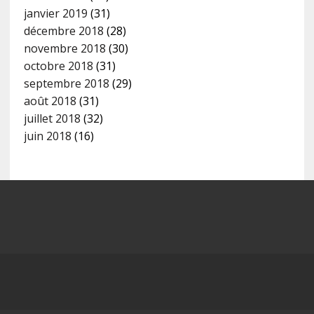
janvier 2019
(31)
décembre 2018
(28)
novembre 2018
(30)
octobre 2018
(31)
septembre 2018
(29)
août 2018
(31)
juillet 2018
(32)
juin 2018
(16)