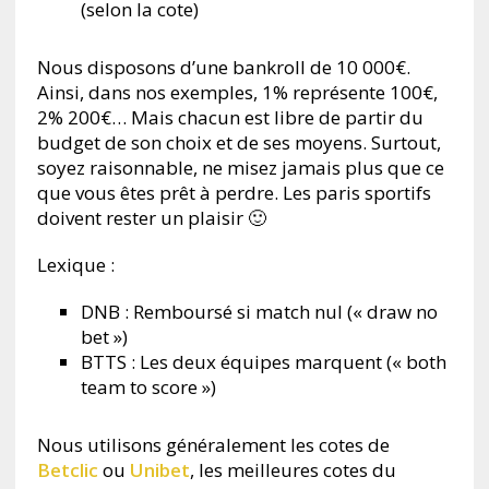
(selon la cote)
Nous disposons d’une bankroll de 10 000€.
Ainsi, dans nos exemples, 1% représente 100€,
2% 200€… Mais chacun est libre de partir du
budget de son choix et de ses moyens. Surtout,
soyez raisonnable, ne misez jamais plus que ce
que vous êtes prêt à perdre. Les paris sportifs
doivent rester un plaisir 🙂
Lexique :
DNB : Remboursé si match nul (« draw no
bet »)
BTTS : Les deux équipes marquent (« both
team to score »)
Nous utilisons généralement les cotes de
Betclic
ou
Unibet
, les meilleures cotes du