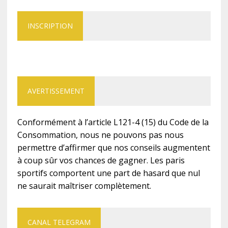
INSCRIPTION
AVERTISSEMENT
Conformément à l’article L121-4 (15) du Code de la
Consommation, nous ne pouvons pas nous
permettre d’affirmer que nos conseils augmentent
à coup sûr vos chances de gagner. Les paris
sportifs comportent une part de hasard que nul
ne saurait maîtriser complètement.
CANAL TELEGRAM