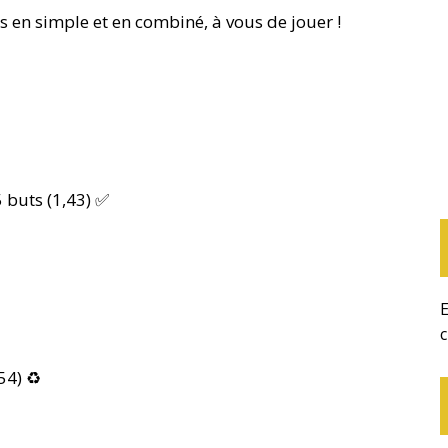
s en simple et en combiné, à vous de jouer !
 buts (1,43) ✅
E
4) ♻️