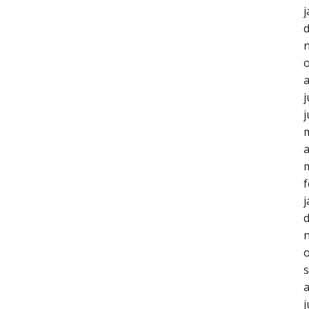
j
j
j
a
f
j
j