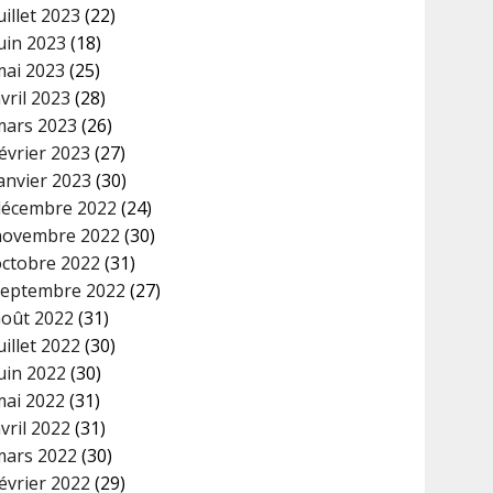
uillet 2023
(22)
uin 2023
(18)
mai 2023
(25)
vril 2023
(28)
mars 2023
(26)
évrier 2023
(27)
anvier 2023
(30)
décembre 2022
(24)
novembre 2022
(30)
octobre 2022
(31)
septembre 2022
(27)
août 2022
(31)
uillet 2022
(30)
uin 2022
(30)
mai 2022
(31)
vril 2022
(31)
mars 2022
(30)
évrier 2022
(29)