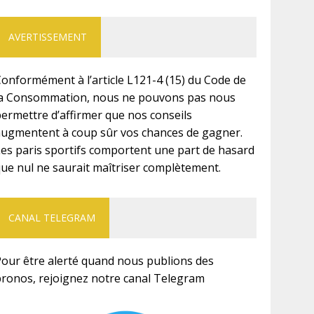
AVERTISSEMENT
onformément à l’article L121-4 (15) du Code de
la Consommation, nous ne pouvons pas nous
ermettre d’affirmer que nos conseils
augmentent à coup sûr vos chances de gagner.
Les paris sportifs comportent une part de hasard
ue nul ne saurait maîtriser complètement.
CANAL TELEGRAM
Pour être alerté quand nous publions des
pronos, rejoignez notre canal Telegram