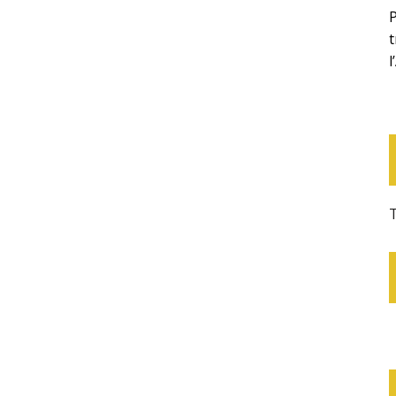
P
t
l