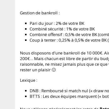
Gestion de bankroll :
Pari du jour : 2% de votre BK
Combiné sécurité : 1% de votre BK
Combiné offensif : 0,5% de votre BK (co
Coup à tenter : 0,25% à 0,5% de votre BK (
Nous disposons d’une bankroll de 10 000€. Ai
200€… Mais chacun est libre de partir du budg
raisonnable, ne misez jamais plus que ce que v
rester un plaisir 🙂
Lexique :
DNB : Remboursé si match nul (« draw no 
BTTS : Les deux équipes marquent (« both