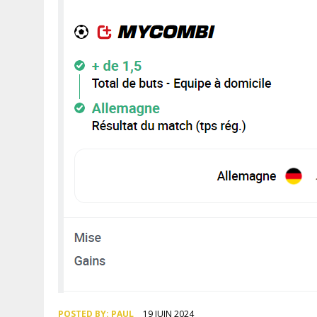
POSTED BY:
PAUL
19 JUIN 2024