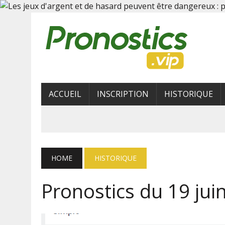
ACCUEIL
INSCRIPTION
HISTORIQUE
HOME
HISTORIQUE
Pronostics du 19 jui