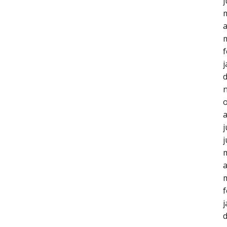
j
a
f
j
j
j
a
f
j