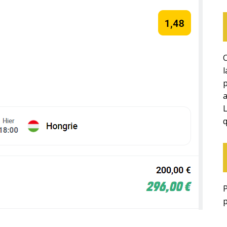
C
p
q