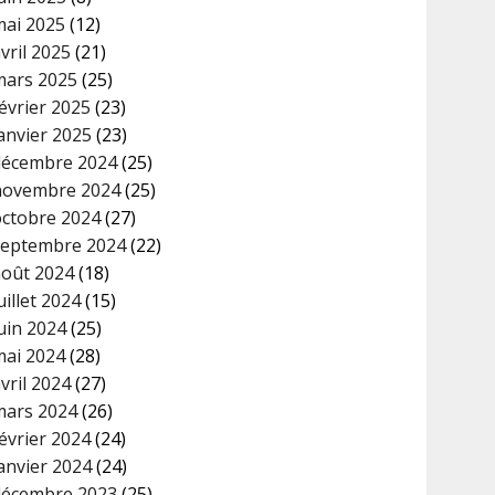
mai 2025
(12)
vril 2025
(21)
mars 2025
(25)
évrier 2025
(23)
anvier 2025
(23)
décembre 2024
(25)
novembre 2024
(25)
octobre 2024
(27)
septembre 2024
(22)
août 2024
(18)
uillet 2024
(15)
uin 2024
(25)
mai 2024
(28)
vril 2024
(27)
mars 2024
(26)
évrier 2024
(24)
anvier 2024
(24)
décembre 2023
(25)