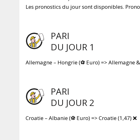
Les pronostics du jour sont disponibles. Prono
PARI
DU JOUR 1
Allemagne – Hongrie (⚽ Euro) => Allemagne & 
PARI
DU JOUR 2
Croatie – Albanie (⚽ Euro) => Croatie (1,47) ❌