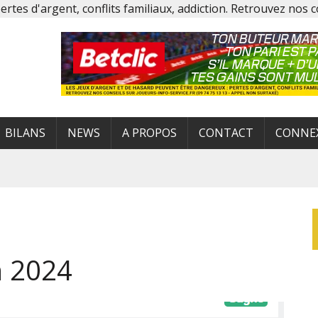
BILANS
NEWS
A PROPOS
CONTACT
CONNE
n 2024