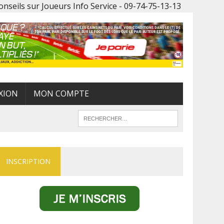
XION
MON COMPTE
INSCRIPTION