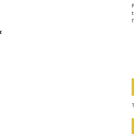
P
t
l
❌