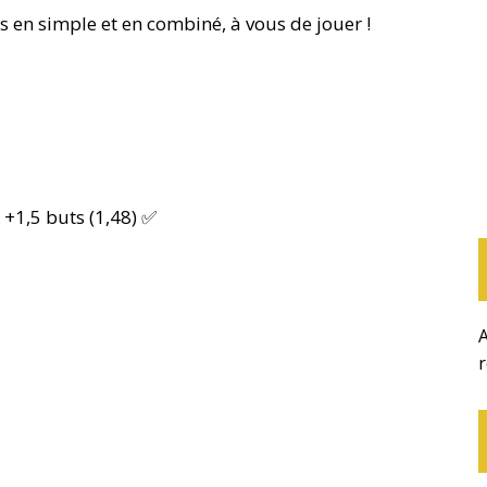
s en simple et en combiné, à vous de jouer !
+1,5 buts (1,48) ✅
A