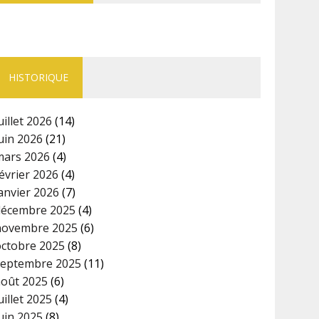
HISTORIQUE
uillet 2026
(14)
uin 2026
(21)
mars 2026
(4)
évrier 2026
(4)
anvier 2026
(7)
décembre 2025
(4)
novembre 2025
(6)
octobre 2025
(8)
septembre 2025
(11)
août 2025
(6)
uillet 2025
(4)
uin 2025
(8)