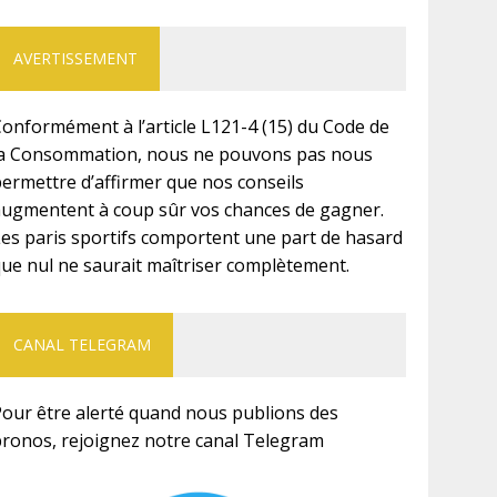
AVERTISSEMENT
onformément à l’article L121-4 (15) du Code de
la Consommation, nous ne pouvons pas nous
ermettre d’affirmer que nos conseils
augmentent à coup sûr vos chances de gagner.
Les paris sportifs comportent une part de hasard
ue nul ne saurait maîtriser complètement.
CANAL TELEGRAM
Pour être alerté quand nous publions des
pronos, rejoignez notre canal Telegram