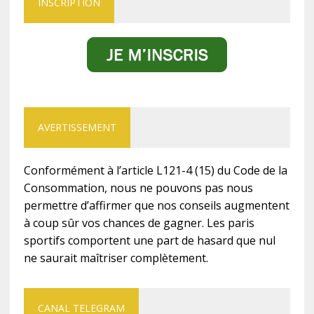
INSCRIPTION
AVERTISSEMENT
Conformément à l’article L121-4 (15) du Code de la
Consommation, nous ne pouvons pas nous
permettre d’affirmer que nos conseils augmentent
à coup sûr vos chances de gagner. Les paris
sportifs comportent une part de hasard que nul
ne saurait maîtriser complètement.
CANAL TELEGRAM