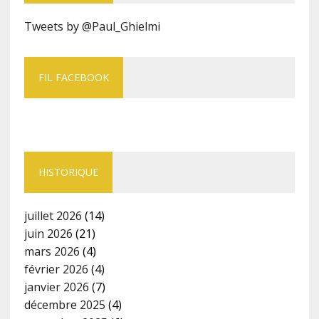
Tweets by @Paul_Ghielmi
FIL FACEBOOK
HISTORIQUE
juillet 2026
(14)
juin 2026
(21)
mars 2026
(4)
février 2026
(4)
janvier 2026
(7)
décembre 2025
(4)