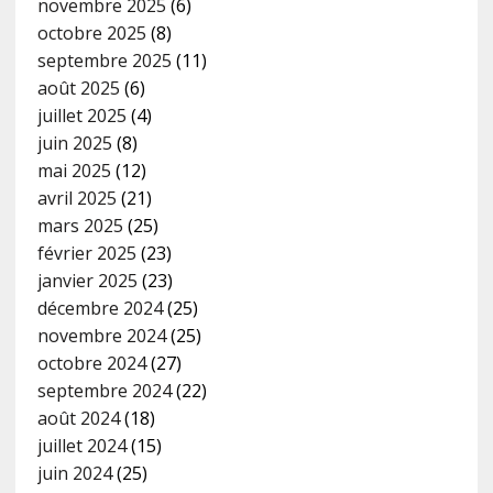
novembre 2025
(6)
octobre 2025
(8)
septembre 2025
(11)
août 2025
(6)
juillet 2025
(4)
juin 2025
(8)
mai 2025
(12)
avril 2025
(21)
mars 2025
(25)
février 2025
(23)
janvier 2025
(23)
décembre 2024
(25)
novembre 2024
(25)
octobre 2024
(27)
septembre 2024
(22)
août 2024
(18)
juillet 2024
(15)
juin 2024
(25)