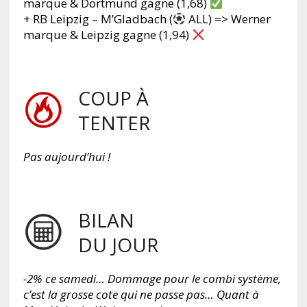
marque & Dortmund gagne (1,68)
+ RB Leipzig – M’Gladbach (
ALL) => Werner
marque & Leipzig gagne (1,94)
COUP À
TENTER
Pas aujourd’hui !
BILAN
DU JOUR
-2% ce samedi… Dommage pour le combi système,
c’est la grosse cote qui ne passe pas… Quant à