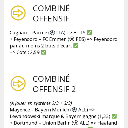
COMBINÉ
OFFENSIF
Cagliari – Parme (
ITA) => BTTS
+ Feyenoord – FC Emmen (
PBS) => Feyenoord
par au moins 2 buts d’écart
=> Cote : 2,59
COMBINÉ
OFFENSIF 2
(A jouer en système 2/3 + 3/3)
Mayence – Bayern Munich (
ALL) =>
Lewandowski marque & Bayern gagne (1,33)
+ Dortmund – Union Berlin (
ALL) => Haaland