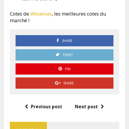
Cotes de
Winamax
, les meilleures cotes du
marché !
SHARE
TWEET
PIN
SHARE
Previous post
Next post