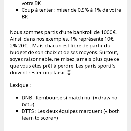
votre BK
Coup à tenter : miser de 0.5% à 1% de votre
BK
Nous sommes partis d’une bankroll de 1000€.
Ainsi, dans nos exemples, 1% représente 10€,
2% 20€… Mais chacun est libre de partir du
budget de son choix et de ses moyens. Surtout,
soyez raisonnable, ne misez jamais plus que ce
que vous êtes prêt à perdre. Les paris sportifs
doivent rester un plaisir 🙂
Lexique :
DNB : Remboursé si match nul (« draw no
bet »)
BTTS : Les deux équipes marquent (« both
team to score »)