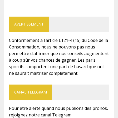
AVERTISSEMENT
Conformément à l’article L121-4 (15) du Code de la
Consommation, nous ne pouvons pas nous
permettre d’affirmer que nos conseils augmentent
à coup sûr vos chances de gagner. Les paris
sportifs comportent une part de hasard que nul
ne saurait maîtriser complètement.
CANAL TELEGRAM
Pour être alerté quand nous publions des pronos,
rejoignez notre canal Telegram