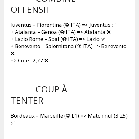
OFFENSIF
Juventus – Fiorentina (⚽ ITA) => Juventus ✅
+ Atalanta – Genoa (⚽ ITA) => Atalanta ❌
+ Lazio Rome – Spal (⚽ ITA) => Lazio ✅
+ Benevento – Salernitana (⚽ ITA) => Benevento
❌
=> Cote : 2,77 ❌
COUP À
TENTER
Bordeaux – Marseille (⚽ L1) => Match nul (3,25)
✅