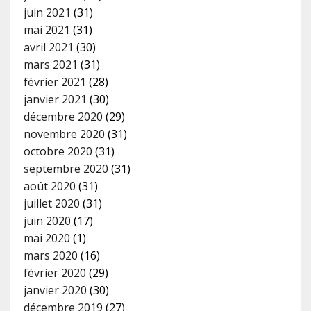
juin 2021
(31)
mai 2021
(31)
avril 2021
(30)
mars 2021
(31)
février 2021
(28)
janvier 2021
(30)
décembre 2020
(29)
novembre 2020
(31)
octobre 2020
(31)
septembre 2020
(31)
août 2020
(31)
juillet 2020
(31)
juin 2020
(17)
mai 2020
(1)
mars 2020
(16)
février 2020
(29)
janvier 2020
(30)
décembre 2019
(27)