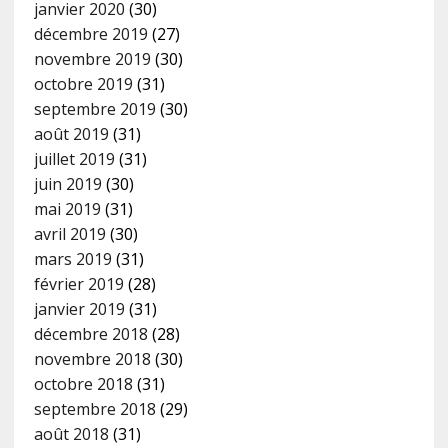
janvier 2020
(30)
décembre 2019
(27)
novembre 2019
(30)
octobre 2019
(31)
septembre 2019
(30)
août 2019
(31)
juillet 2019
(31)
juin 2019
(30)
mai 2019
(31)
avril 2019
(30)
mars 2019
(31)
février 2019
(28)
janvier 2019
(31)
décembre 2018
(28)
novembre 2018
(30)
octobre 2018
(31)
septembre 2018
(29)
août 2018
(31)