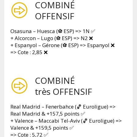
COMBINÉ
OFFENSIF
Osasuna – Huesca (⚽ ESP) => 1N ✅
+ Alcorcon – Lugo (⚽ ESP) => N2 ❌
+ Espanyol – Gérone (⚽ ESP) => Espanyol ❌
=> Cote : 2,85 ❌
COMBINÉ
très OFFENSIF
Real Madrid – Fenerbahce (🏀 Euroligue) =>
Real Madrid & +157,5 points ✅
+ Valence – Maccabi Tel-Aviv (🏀 Euroligue) =>
Valence & +159,5 points ✅
=> Cote : 5,72 ✅