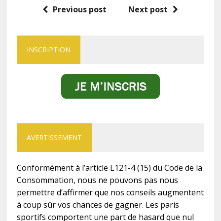
Previous post
Next post
INSCRIPTION
AVERTISSEMENT
Conformément à l’article L121-4 (15) du Code de la
Consommation, nous ne pouvons pas nous
permettre d’affirmer que nos conseils augmentent
à coup sûr vos chances de gagner. Les paris
sportifs comportent une part de hasard que nul