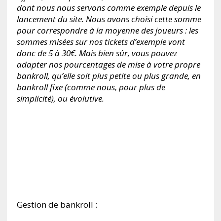
dont nous nous servons comme exemple depuis le
lancement du site. Nous avons choisi cette somme
pour correspondre à la moyenne des joueurs : les
sommes misées sur nos tickets d’exemple vont
donc de 5 à 30€. Mais bien sûr, vous pouvez
adapter nos pourcentages de mise à votre propre
bankroll, qu’elle soit plus petite ou plus grande, en
bankroll fixe (comme nous, pour plus de
simplicité), ou évolutive.
Gestion de bankroll :