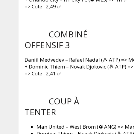
=> Cote : 2,49 ✅
COMBINÉ
OFFENSIF 3
Daniil Medvedev – Rafael Nadal (🎾 ATP) => 
+ Dominic Thiem – Novak Djokovic (🎾 ATP) =>
=> Cote : 2,41 ✅
COUP À
TENTER
Man United – West Brom (⚽ ANG) => Man 
Dominic Thiem – Novak Djokovic (🎾 ATP)