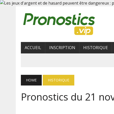
ACCUEIL
INSCRIPTION
HISTORIQUE
HOME
HISTORIQUE
Pronostics du 21 n