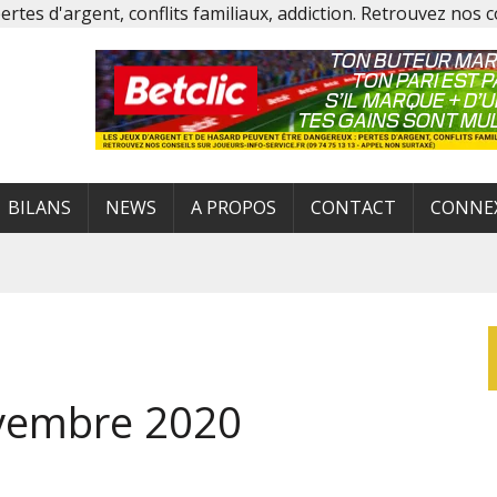
BILANS
NEWS
A PROPOS
CONTACT
CONNE
ovembre 2020