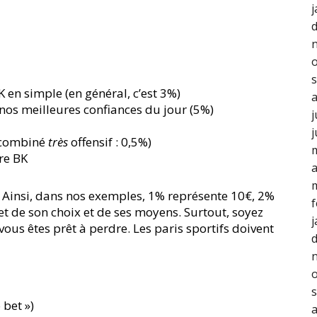
j
K en simple (en général, c’est 3%)
 nos meilleures confiances du jour (5%)
j
j
 (combiné
très
offensif : 0,5%)
re BK
a
Ainsi, dans nos exemples, 1% représente 10€, 2%
f
t de son choix et de ses moyens. Surtout, soyez
j
ous êtes prêt à perdre. Les paris sportifs doivent
bet »)