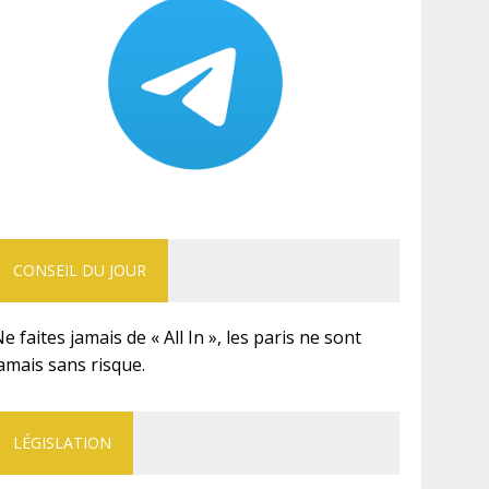
CONSEIL DU JOUR
e faites jamais de « All In », les paris ne sont
amais sans risque.
LÉGISLATION