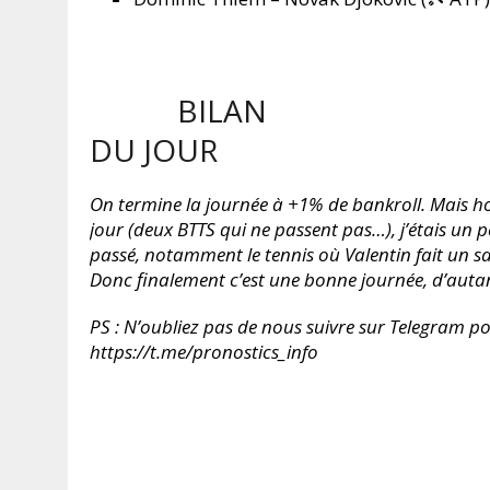
BILAN
DU JOUR
On termine la journée à +1% de bankroll. Mais ho
jour (deux BTTS qui ne passent pas…), j’étais un p
passé, notamment le tennis où Valentin fait un s
Donc finalement c’est une bonne journée, d’autan
PS : N’oubliez pas de nous suivre sur Telegram po
https://t.me/pronostics_info