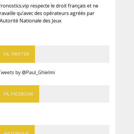
ronostics.vip respecte le droit français et ne
ravaille qu’avec des opérateurs agréés par
’Autorité Nationale des Jeux
FIL TWITTER
Tweets by @Paul_Ghielmi
FIL FACEBOOK
HISTORIQUE