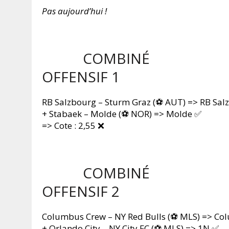
Pas aujourd’hui !
COMBINÉ
OFFENSIF 1
RB Salzbourg – Sturm Graz (⚽ AUT) => RB Sal
+ Stabaek – Molde (⚽ NOR) => Molde ✅
=> Cote : 2,55 ❌
COMBINÉ
OFFENSIF 2
Columbus Crew – NY Red Bulls (⚽ MLS) => C
+ Orlando City – NY City FC (⚽ MLS) => 1N ✅