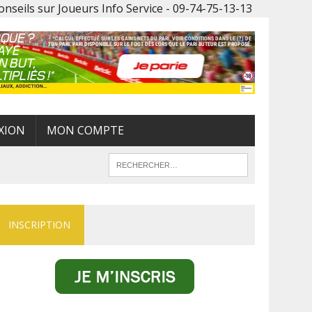
XION
MON COMPTE
INSCRIPTION