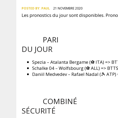
POSTED BY:
PAUL
21 NOVEMBRE 2020
Les pronostics du jour sont disponibles. Prono
PARI
DU JOUR
Spezia – Atalanta Bergame (⚽ ITA) => BT
Schalke 04 – Wolfsbourg (⚽ ALL) => BTTS
Daniil Medvedev – Rafael Nadal (🎾 ATP)
COMBINÉ
SÉCURITÉ