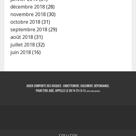
décembre 2018
(28)
novembre 2018
(30)
octobre 2018
(31)
septembre 2018
(29)
août 2018
(31)
juillet 2018
(32)
juin 2018
(16)
CGU / CGV