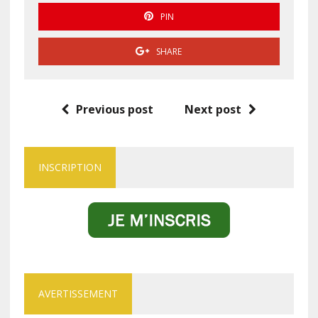
PIN
SHARE
Previous post
Next post
INSCRIPTION
AVERTISSEMENT