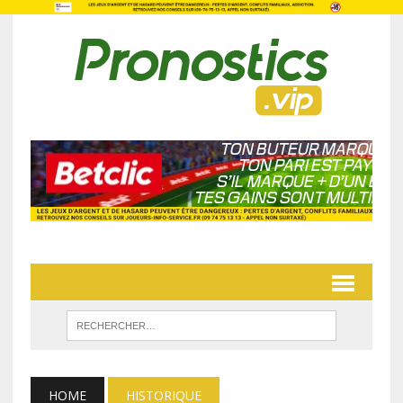
HOME
HISTORIQUE