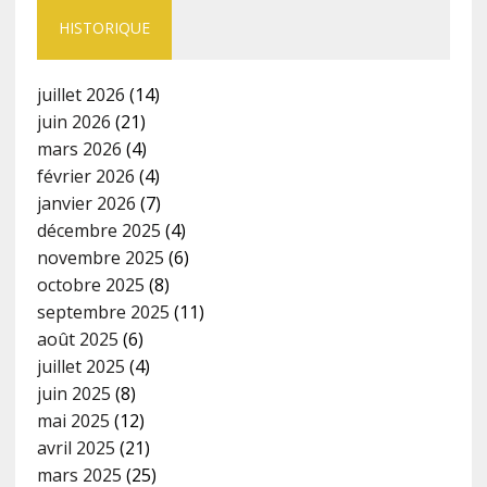
HISTORIQUE
juillet 2026
(14)
juin 2026
(21)
mars 2026
(4)
février 2026
(4)
janvier 2026
(7)
décembre 2025
(4)
novembre 2025
(6)
octobre 2025
(8)
septembre 2025
(11)
août 2025
(6)
juillet 2025
(4)
juin 2025
(8)
mai 2025
(12)
avril 2025
(21)
mars 2025
(25)