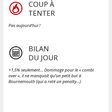
COUP À
TENTER
Pas aujourd’hui !
BILAN
DU JOUR
+1,5% seulement… Dommage pour le « combi
over », il ne manquait qu’un petit but à
Bournemouth (qui a raté un penalty…)