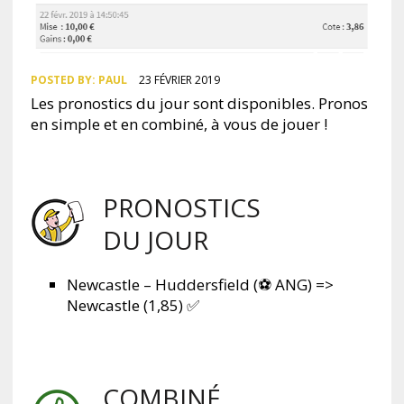
POSTED BY:
PAUL
23 FÉVRIER 2019
Les pronostics du jour sont disponibles. Pronos
en simple et en combiné, à vous de jouer !
PRONOSTICS
DU JOUR
Newcastle – Huddersfield (⚽ ANG) =>
Newcastle (1,85) ✅
COMBINÉ