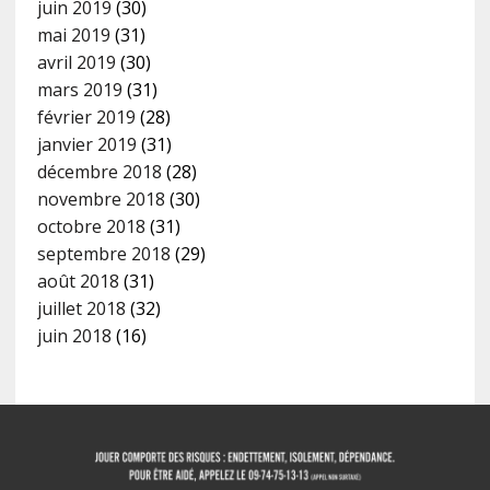
juin 2019
(30)
mai 2019
(31)
avril 2019
(30)
mars 2019
(31)
février 2019
(28)
janvier 2019
(31)
décembre 2018
(28)
novembre 2018
(30)
octobre 2018
(31)
septembre 2018
(29)
août 2018
(31)
juillet 2018
(32)
juin 2018
(16)