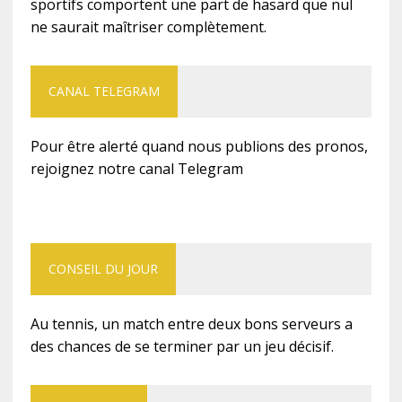
sportifs comportent une part de hasard que nul
ne saurait maîtriser complètement.
CANAL TELEGRAM
Pour être alerté quand nous publions des pronos,
rejoignez notre canal Telegram
CONSEIL DU JOUR
Au tennis, un match entre deux bons serveurs a
des chances de se terminer par un jeu décisif.