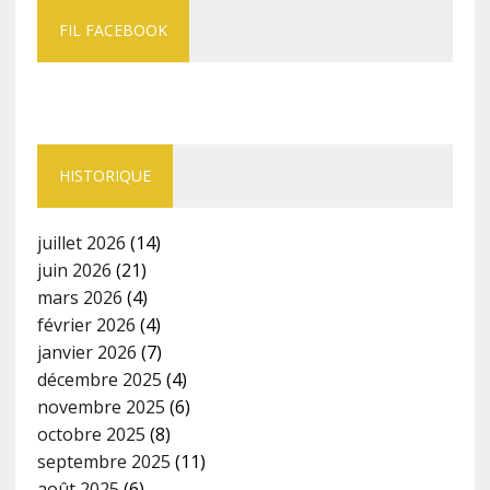
FIL FACEBOOK
HISTORIQUE
juillet 2026
(14)
juin 2026
(21)
mars 2026
(4)
février 2026
(4)
janvier 2026
(7)
décembre 2025
(4)
novembre 2025
(6)
octobre 2025
(8)
septembre 2025
(11)
août 2025
(6)