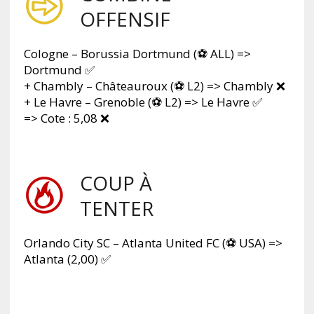
OFFENSIF
Cologne – Borussia Dortmund (⚽ ALL) =>
Dortmund ✅
+ Chambly – Châteauroux (⚽ L2) => Chambly ❌
+ Le Havre – Grenoble (⚽ L2) => Le Havre ✅
=> Cote : 5,08 ❌
COUP À
TENTER
Orlando City SC – Atlanta United FC (⚽ USA) =>
Atlanta (2,00) ✅