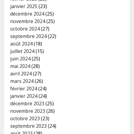
janvier 2025
(23)
décembre 2024
(25)
novembre 2024
(25)
octobre 2024
(27)
septembre 2024
(22)
août 2024
(18)
juillet 2024
(15)
juin 2024
(25)
mai 2024
(28)
avril 2024
(27)
mars 2024
(26)
février 2024
(24)
janvier 2024
(24)
décembre 2023
(25)
novembre 2023
(26)
octobre 2023
(23)
septembre 2023
(24)
août 2023
(28)