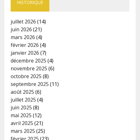
HISTORIQUE
juillet 2026
(14)
juin 2026
(21)
mars 2026
(4)
février 2026
(4)
janvier 2026
(7)
décembre 2025
(4)
novembre 2025
(6)
octobre 2025
(8)
septembre 2025
(11)
août 2025
(6)
juillet 2025
(4)
juin 2025
(8)
mai 2025
(12)
avril 2025
(21)
mars 2025
(25)
février 2025
(23)