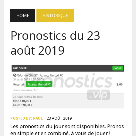
HOME
HISTORIQUE
Pronostics du 23
août 2019
POSTED BY:
PAUL
23 AOÛT 2019
Les pronostics du jour sont disponibles. Pronos
en simple et en combiné, à vous de jouer !