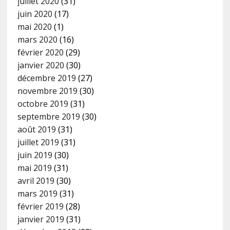
juillet 2020
(31)
juin 2020
(17)
mai 2020
(1)
mars 2020
(16)
février 2020
(29)
janvier 2020
(30)
décembre 2019
(27)
novembre 2019
(30)
octobre 2019
(31)
septembre 2019
(30)
août 2019
(31)
juillet 2019
(31)
juin 2019
(30)
mai 2019
(31)
avril 2019
(30)
mars 2019
(31)
février 2019
(28)
janvier 2019
(31)