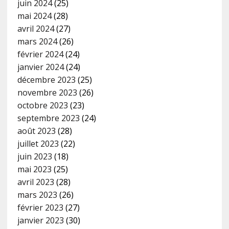
juin 2024
(25)
mai 2024
(28)
avril 2024
(27)
mars 2024
(26)
février 2024
(24)
janvier 2024
(24)
décembre 2023
(25)
novembre 2023
(26)
octobre 2023
(23)
septembre 2023
(24)
août 2023
(28)
juillet 2023
(22)
juin 2023
(18)
mai 2023
(25)
avril 2023
(28)
mars 2023
(26)
février 2023
(27)
janvier 2023
(30)