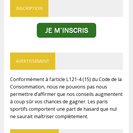
INSCRIPTION
AVERTISSEMENT
Conformément à l’article L121-4 (15) du Code de la
Consommation, nous ne pouvons pas nous
permettre d’affirmer que nos conseils augmentent
à coup sûr vos chances de gagner. Les paris
sportifs comportent une part de hasard que nul
ne saurait maîtriser complètement.