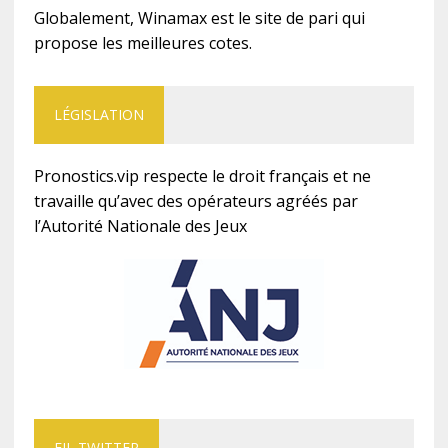
Globalement, Winamax est le site de pari qui
propose les meilleures cotes.
LÉGISLATION
Pronostics.vip respecte le droit français et ne
travaille qu’avec des opérateurs agréés par
l’Autorité Nationale des Jeux
FIL TWITTER