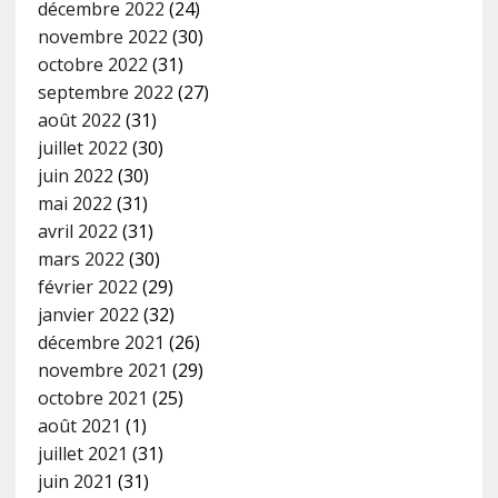
décembre 2022
(24)
novembre 2022
(30)
octobre 2022
(31)
septembre 2022
(27)
août 2022
(31)
juillet 2022
(30)
juin 2022
(30)
mai 2022
(31)
avril 2022
(31)
mars 2022
(30)
février 2022
(29)
janvier 2022
(32)
décembre 2021
(26)
novembre 2021
(29)
octobre 2021
(25)
août 2021
(1)
juillet 2021
(31)
juin 2021
(31)