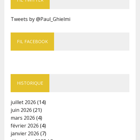
Tweets by @Paul_Ghielmi
FIL FACEBOOK
HISTORIQUE
juillet 2026
(14)
juin 2026
(21)
mars 2026
(4)
février 2026
(4)
janvier 2026
(7)