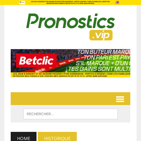
HOME
HISTORIQUE