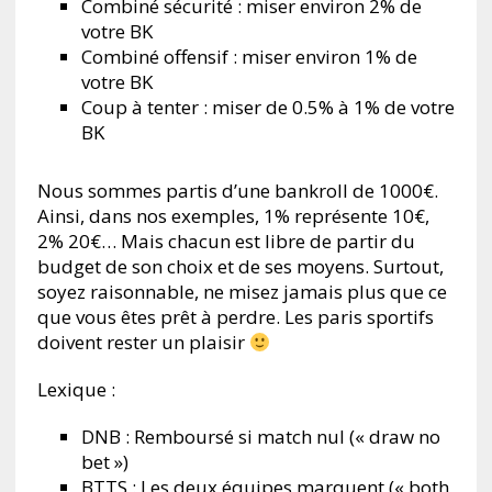
Combiné sécurité : miser environ 2% de
votre BK
Combiné offensif : miser environ 1% de
votre BK
Coup à tenter : miser de 0.5% à 1% de votre
BK
Nous sommes partis d’une bankroll de 1000€.
Ainsi, dans nos exemples, 1% représente 10€,
2% 20€… Mais chacun est libre de partir du
budget de son choix et de ses moyens. Surtout,
soyez raisonnable, ne misez jamais plus que ce
que vous êtes prêt à perdre. Les paris sportifs
doivent rester un plaisir
Lexique :
DNB : Remboursé si match nul (« draw no
bet »)
BTTS : Les deux équipes marquent (« both