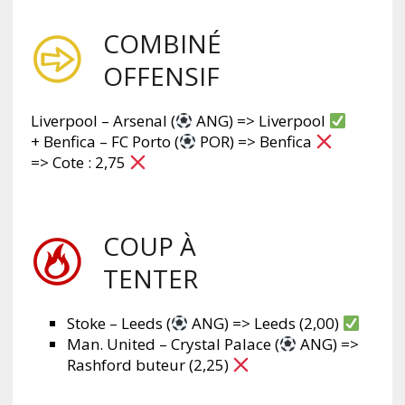
COMBINÉ
OFFENSIF
Liverpool – Arsenal (
ANG) => Liverpool
+ Benfica – FC Porto (
POR) => Benfica
=> Cote : 2,75
COUP À
TENTER
Stoke – Leeds (
ANG) => Leeds (2,00)
Man. United – Crystal Palace (
ANG) =>
Rashford buteur (2,25)