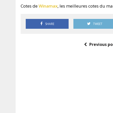
Cotes de
Winamax
, les meilleures cotes du ma
SHARE
TWEET
Previous po