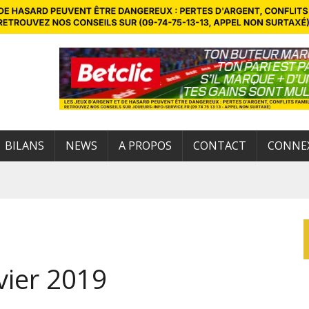
BILANS
NEWS
A PROPOS
CONTACT
CONNE
vier 2019