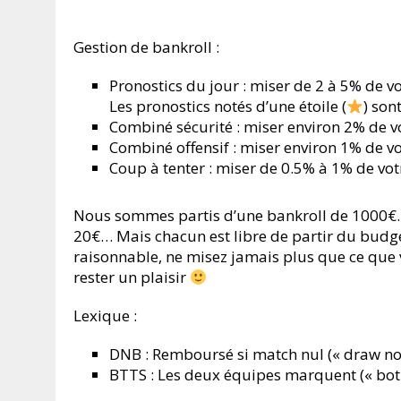
Gestion de bankroll :
Pronostics du jour : miser de 2 à 5% de vo
Les pronostics notés d’une étoile (
) son
Combiné sécurité : miser environ 2% de v
Combiné offensif : miser environ 1% de v
Coup à tenter : miser de 0.5% à 1% de vot
Nous sommes partis d’une bankroll de 1000€. 
20€… Mais chacun est libre de partir du budge
raisonnable, ne misez jamais plus que ce que v
rester un plaisir
Lexique :
DNB : Remboursé si match nul (« draw no 
BTTS : Les deux équipes marquent (« both