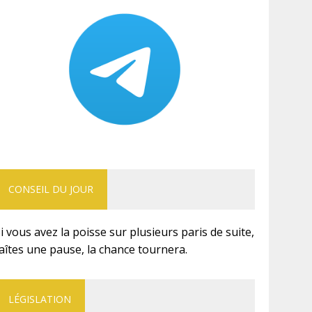
CONSEIL DU JOUR
i vous avez la poisse sur plusieurs paris de suite,
aîtes une pause, la chance tournera.
LÉGISLATION