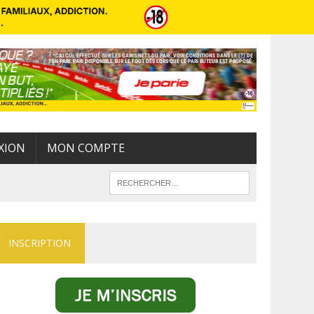
XION
MON COMPTE
INSCRIPTION