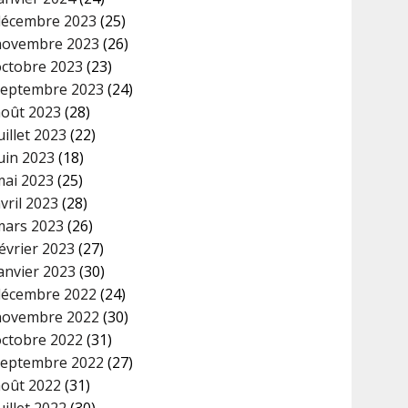
décembre 2023
(25)
novembre 2023
(26)
octobre 2023
(23)
septembre 2023
(24)
août 2023
(28)
uillet 2023
(22)
uin 2023
(18)
mai 2023
(25)
vril 2023
(28)
mars 2023
(26)
évrier 2023
(27)
anvier 2023
(30)
décembre 2022
(24)
novembre 2022
(30)
octobre 2022
(31)
septembre 2022
(27)
août 2022
(31)
uillet 2022
(30)