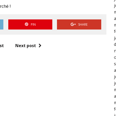
j
rché !
a
PIN
SHARE
f
j
st
Next post
j
j
a
f
j