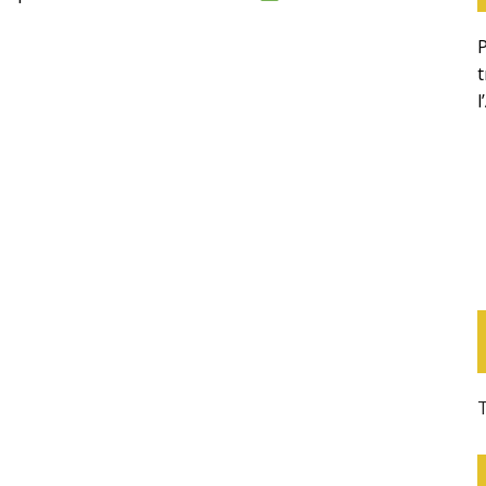
P
t
l