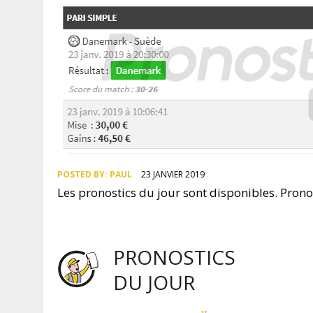
POSTED BY:
PAUL
23 JANVIER 2019
Les pronostics du jour sont disponibles. Prono
PRONOSTICS
DU JOUR