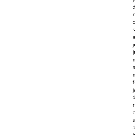
j
j
a
f
j
j