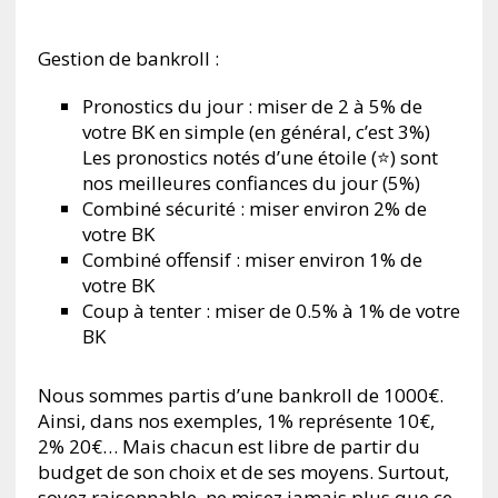
Gestion de bankroll :
Pronostics du jour : miser de 2 à 5% de
votre BK en simple (en général, c’est 3%)
Les pronostics notés d’une étoile (⭐) sont
nos meilleures confiances du jour (5%)
Combiné sécurité : miser environ 2% de
votre BK
Combiné offensif : miser environ 1% de
votre BK
Coup à tenter : miser de 0.5% à 1% de votre
BK
Nous sommes partis d’une bankroll de 1000€.
Ainsi, dans nos exemples, 1% représente 10€,
2% 20€… Mais chacun est libre de partir du
budget de son choix et de ses moyens. Surtout,
soyez raisonnable, ne misez jamais plus que ce