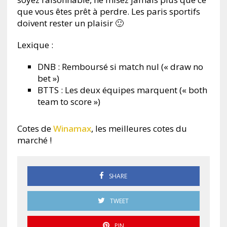
que vous êtes prêt à perdre. Les paris sportifs
doivent rester un plaisir 🙂
Lexique :
DNB : Remboursé si match nul (« draw no
bet »)
BTTS : Les deux équipes marquent (« both
team to score »)
Cotes de
Winamax
, les meilleures cotes du
marché !
SHARE
TWEET
PIN