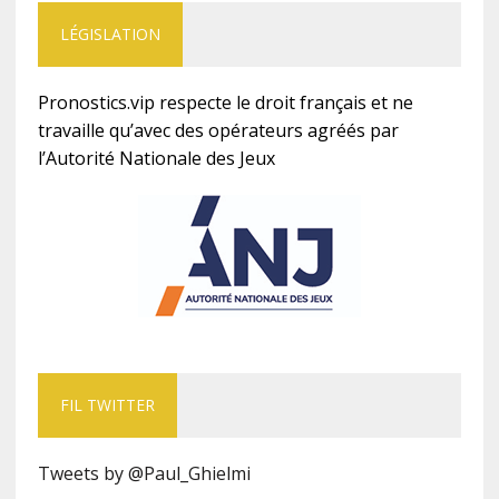
LÉGISLATION
Pronostics.vip respecte le droit français et ne
travaille qu’avec des opérateurs agréés par
l’Autorité Nationale des Jeux
FIL TWITTER
Tweets by @Paul_Ghielmi