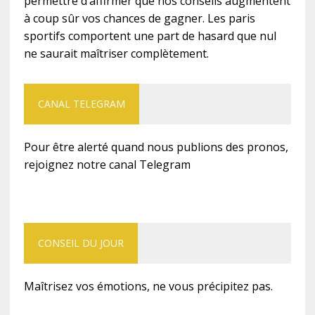
permettre d’affirmer que nos conseils augmentent
à coup sûr vos chances de gagner. Les paris
sportifs comportent une part de hasard que nul
ne saurait maîtriser complètement.
CANAL TELEGRAM
Pour être alerté quand nous publions des pronos,
rejoignez notre canal Telegram
CONSEIL DU JOUR
Maîtrisez vos émotions, ne vous précipitez pas.