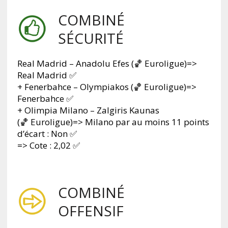
COMBINÉ
SÉCURITÉ
Real Madrid – Anadolu Efes (🏀 Euroligue)=>
Real Madrid ✅
+ Fenerbahce – Olympiakos (🏀 Euroligue)=>
Fenerbahce ✅
+ Olimpia Milano – Zalgiris Kaunas
(🏀 Euroligue)=> Milano par au moins 11 points
d’écart : Non ✅
=> Cote : 2,02 ✅
COMBINÉ
OFFENSIF